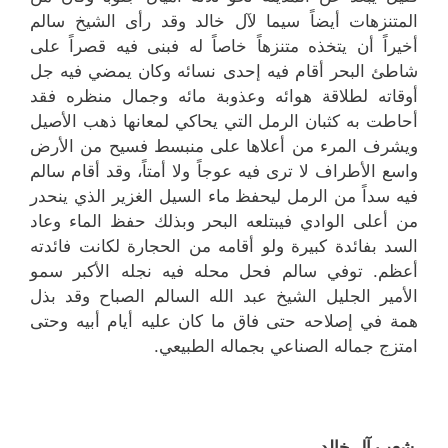
المتنزهات أيضاً سيما لآل خالد وقد رأى الشيخ سالم
أخيراً أن يتخذه متنزهاً خاصاً له فبنى فيه قصراً على
شاطئ البحر أقام فيه إحدى نسائه وكان يمضي فيه جل
أوقاته لطلاقة هوائه وعذوبة مائه وجمال منظره فقد
أحاطت به كثبان الرمل التي يحاكي لمعانها ذهب الأصيل
ويشرف المرء من أعلاها على منبسط فسيح من الأرض
واسع الأطراف لا ترى فيه عوجاً ولا أمتاً، وقد أقام سالم
فيه سداً من الرمل ليحفظ ماء السيل الغزير الذي ينحدر
من أعلى الوادي فيبتلعه البحر وبذلك حفظ الماء وعاد
السد بفائدة كبيرة ولو أقامه من الحجارة لكانت فائدته
أعظم. توفي سالم فحل محله فيه نجله الأكبر سمو
الأمير الجليل الشيخ عبد الله السالم الصباح وقد بذل
همة في إصلاحه حتى فاق ما كان عليه أيام أبيه وحتى
امتزج جماله الصناعي بجماله الطبيعي.
شِعب آل خالد