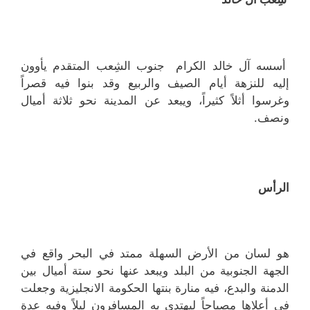
أسسه آل خالد الكرام جنوب الشِعب المتقدم يأوون
إليه للنزهة أيام الصيف والربيع وقد بنوا فيه قصراً
وغرسوا أثلاً كثيراً، ويبعد عن المدينة نحو ثلاثة أميال
ونصف.
الرأس
هو لسان من الأرض السهلة ممتد في البحر واقع في
الجهة الجنوبية من البلد ويبعد عنها نحو ستة أميال بين
الدمنة والبدع، فيه منارة بنتها الحكومة الانجليزية وجعلت
في أعلاها مصباحاً ليهتدي به المسافرون ليلاً وفيه عدة