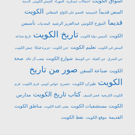
أسواق الكويت
احتفالات عسكرية
الجهراء
الجيش الكويتي
الدمنة
الكويت
السفن قديماً
الصبيحية
الغصو على اللؤلؤ
الفنطاس
قديما
تأسيس
المؤرخ الكويتي عبدالعزيز الرشيد
المعدنيات
تاريخ الكويت
الكويت
تأسيس دولة الكويت
تاريخ صناعة
تعليم الكويت
السفن في الكويت
جزر الكويت
جزيرة فيلكا
جيش الكويت
شوارع الكويت
صحة
حي الشرق
حي القبلة
حي الوسط
شِعب آل خالد
صور من تاريخ
صناعة السفن
الكويت
الكويت
طيران الكويت
عشیرج
غواص كويتي
قرى الكويت
قرى
كتاب تاريخ الكويت
مدارس
الكويت التاريخية
قصر السيف
الكويت
مستشفيات الكويت
مناطق الكويت
معنى كلمة الكويت
القديمة
نفط الكويت
موقع الكويت