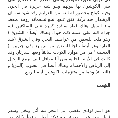
يبني الكويتيون بها بيوتهم وهو شبه جزيرة في الجون
وفيه أكواخ وحضور لطائفة من العوازم وقد شيد سلمان
الرشدان فيه بركة أنفق عليها نحو تسعمائة روبية لحفظ
ماء السيل هناك فعاد بفائدة كبيرة على الساكنين فيه
جزاه الله على عمله ذلك خيراً، وهناك أيضاً ( الشويخ )
وهو ملجأ للسفن من عواصف البحر، وفي الشرق (بنيد
القار) وهو أيضاً ملجأ للسفن من الزوابع وفي جنوبيها (
)
الدسمة
هي من موارد الكويت سابقاً وفيها سدرتان وقد
كانت في الأيام الخالية مبرزاً للقوافل التي تزمع الرحيل
إلى الرياض والأحساء، وهناك أيضا في الجنوب (البدع) و
(النجفة) وهما من متنزهات الكويتيين أيام الربيع .
الشِعب
هو اسم لوادي يفضي إلى البحر فيه أثل ونخل وسدر
قليل يبعد عن المدينة نحو ثلاثة أميال جنوباً وكان من