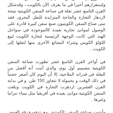
وإستقرارهم أخيرا في ما يعرف الآن بالكويت ، وقدشكل
القرن التاسع عشر نقلة في صناعة السفن الكويتية نتيجة
لازدهار التجارة والحاجة المتزايدة للنقل البحري، فقد
تبنى صناع السفن الكويتيون صنع سفن كبيرة قادرة على
الوصول لموانئ تجارية بعيدة كالموجودة في سواحل
الهند التي كانت الوجهة الرئيسية لتجارة الكويت لبيع
اللؤلؤ الكويتي وشراء البضائع الأخرى منها لنقلها إلى
الكويت .
في أواخر القرن التاسع عشر تطورت صناعة السفن
الكويتية بتصميم أول بوم، والذي أثبت أنه أفضل من
البغلة في قدراته الملاحية، إلا أن البوم كان أصغر حجماً
في ذلك الوقت و بحمولة لا تتجاوز 150 طن. و في بداية
القرن العشرين ازدهرت التجارة في الكويت وبلغت
السفن الكويتية موانئ بعيدة في أفريقيا مثل ميناء تنزانيا
وغيرها .
وأنتهت صناعة السفن الكويتية مع تدهورحرفة الغوص