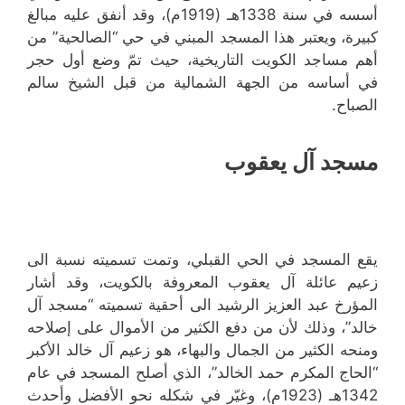
أسسه في سنة 1338هـ (1919م)، وقد أنفق عليه مبالغ
كبيرة، ويعتبر هذا المسجد المبني في حي “الصالحية” من
أهم مساجد الكويت التاريخية، حيث تمّ وضع أول حجر
في أساسه من الجهة الشمالية من قبل الشيخ سالم
الصباح.
مسجد آل يعقوب
يقع المسجد في الحي القبلي، وتمت تسميته نسبة الى
زعيم عائلة آل يعقوب المعروفة بالكويت، وقد أشار
المؤرخ عبد العزيز الرشيد الى أحقية تسميته “مسجد آل
خالد”، وذلك لأن من دفع الكثير من الأموال على إصلاحه
ومنحه الكثير من الجمال والبهاء، هو زعيم آل خالد الأكبر
“الحاج المكرم حمد الخالد”، الذي أصلح المسجد في عام
1342هـ (1923م)، وغيّر في شكله نحو الأفضل وأحدث