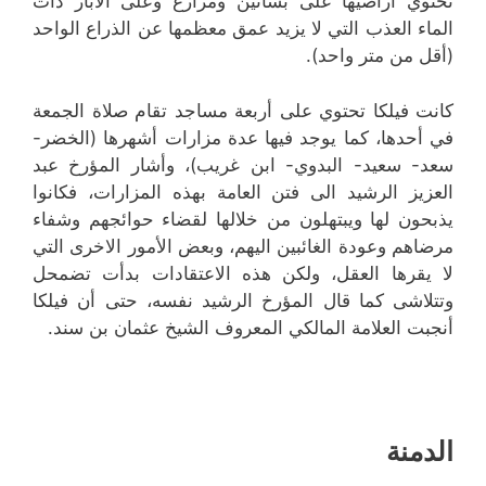
تحتوي أراضيها على بساتين ومزارع وعلى الآبار ذات
الماء العذب التي لا يزيد عمق معظمها عن الذراع الواحد
(أقل من متر واحد).
كانت فيلكا تحتوي على أربعة مساجد تقام صلاة الجمعة
في أحدها، كما يوجد فيها عدة مزارات أشهرها (الخضر-
سعد- سعيد- البدوي- ابن غريب)، وأشار المؤرخ عبد
العزيز الرشيد الى فتن العامة بهذه المزارات، فكانوا
يذبحون لها ويبتهلون من خلالها لقضاء حوائجهم وشفاء
مرضاهم وعودة الغائبين اليهم، وبعض الأمور الاخرى التي
لا يقرها العقل، ولكن هذه الاعتقادات بدأت تضمحل
وتتلاشى كما قال المؤرخ الرشيد نفسه، حتى أن فيلكا
أنجبت العلامة المالكي المعروف الشيخ عثمان بن سند.
الدمنة