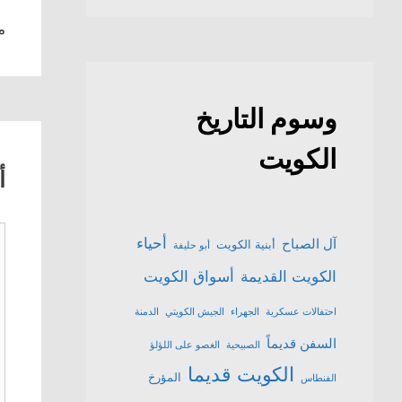
م
وسوم التاريخ
الكويت
أ
ت
أحياء
آل الصباح
أبنية الكويت
أبو حليفة
الكويت القديمة
أسواق الكويت
احتفالات عسكرية
الجهراء
الجيش الكويتي
الدمنة
السفن قديماً
الصبيحية
الغصو على اللؤلؤ
الكويت قديما
المؤرخ
الفنطاس