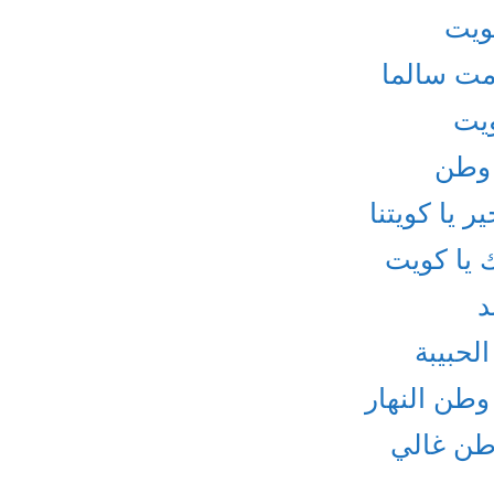
كويت
مت سالما
ويت
 وطن
 يا كويتنا
 يا كويت
د
لحبيبة
وطن النهار
وطن غالي