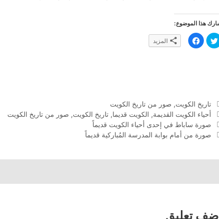
رك هذا الموضوع:
ا
ا
المزيد
ض
ن
غ
ق
ط
ر
ل
ل
ل
ل
م
م
ش
ش
ا
ا
ر
ر
ك
ك
ة
ة
التصنيفات
تاريخ الكويت
,
صور من تاريخ الكويت
ع
ع
الوسوم
أحياء الكويت القديمة
,
الكويت قديما
,
تاريخ الكويت
,
صور من تاريخ الكويت
ل
ل
ى
ى
صورة ساباط في إحدى أحياء الكويت قديماً
ت
ف
و
ي
صورة من أمام بوابة المدرسة المُباركية قديماً
ي
س
ت
ب
ر
و
(
ك
ف
(
ت
ف
ح
ت
ف
ح
ي
ف
ن
ي
ا
ن
ف
ا
ذ
ف
ضف تعليق
ة
ذ