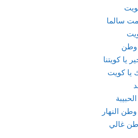
كويت
مت سالما
ويت
 وطن
 يا كويتنا
 يا كويت
د
لحبيبة
وطن النهار
وطن غالي