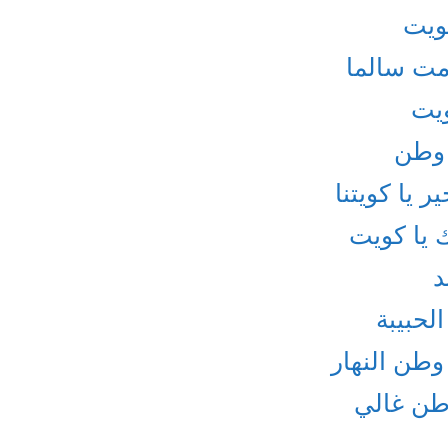
كويت
مت سالما
ويت
 وطن
 يا كويتنا
 يا كويت
د
لحبيبة
وطن النهار
وطن غالي