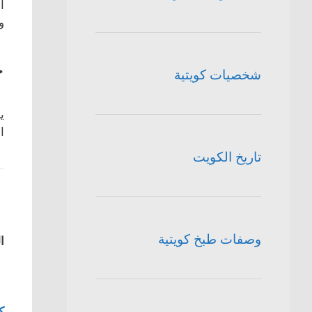
ا
و
ح
شخصيات كويتية
ي
ا
تاريخ الكويت
وصفات طبخ كويتية
ا
ك