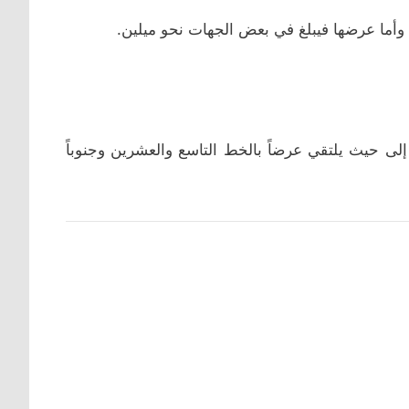
أما عرضها فيبلغ في بعض الجهات نحو ميلين.
لى حيث يلتقي عرضاً بالخط التاسع والعشرين وجنوباً