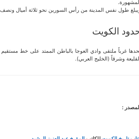
لمشهورة.
يبلغ طول نفس المدينة من رأس السورين نحو ثلاثة أميال ونصف و
دود الكويت
حدها غرباً ملتقى وادي العوجا بالباطن الممتد على خط مستقيم إ
لقليعة وشرقاً (الخليج العربي).
لمصدر :
تاب تاريخ الكويت
للكاتب
المؤرخ عبد العزيز الرشيد