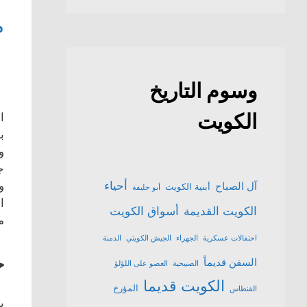
م
وسوم التاريخ
الكويت
ا
ب
و
ج
أحياء
و
آل الصباح
أبنية الكويت
أبو حليفة
ا
الكويت القديمة
أسواق الكويت
م
احتفالات عسكرية
الجهراء
الجيش الكويتي
الدمنة
ح
السفن قديماً
الصبيحية
الغصو على اللؤلؤ
الكويت قديما
المؤرخ
الفنطاس
ي