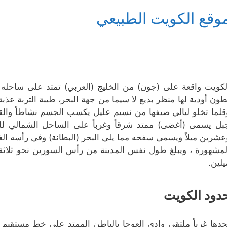
وقع الكويت الطبيعي
لكويت واقعة على (جون) من الخليج (العربي) تمتد على ساحله شر
طون أودية لها منظر بديع لا سيما من جهة البحر، طيبة التربة عذ
قلما تخلو ليالي صيفها من نسيم عليل يكسب الجسم نشاطاً والق
بل يسمى (أغضى) ممتد شرقاً وغرباً على الساحل الشمالي للجو
عشرين ميلاً ويسمى سفحه مما يلي البحر (البطانة) وفي رأسه ا
لمشهورة ، ويبلغ طول نفس المدينة من رأس السورين نحو ثلاثة
يلين.
دود الكويت
حدها غرباً ملتقى وادي العوجا بالباطن الممتد على خط مستقيم إ