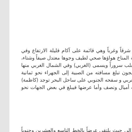
قاً وغرباً وهي قائمة على آكام قليلة الارتفاع وفي
بة المناخ هواؤها صحي لطيف وجوها معتدل صيفاً وشتاء،
لب سروراً ويسمى (الغربي) وفي الشمال الغربي منها
ن تبلغ مسافته من الصبية إلى الجهراء نحو ثمانية
لغربي و سفحه الجنوبي على ساحل البحر توجد (كاظمة)
 أميال ونصف وأما عرضها فيبلغ في بعض الجهات نحو
لى حيث يلتقي عرضاً بالخط التاسع والعشرين وجنوباً