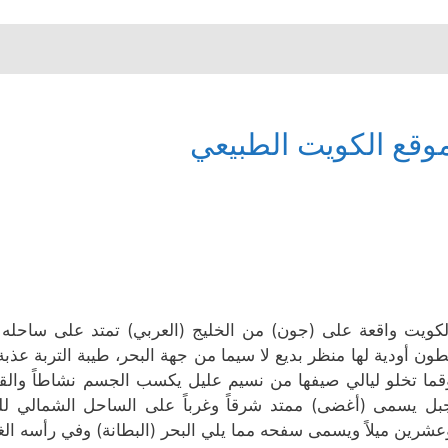
وقع الكويت الطبيعي
لكويت واقعة على (جون) من الخليج (العربي) تمتد على ساحله شر
طون أودية لها منظر بديع لا سيما من جهة البحر، طيبة التربة عذ
قما تخلو ليالي صيفها من نسيم عليل يكسب الجسم نشاطاً والق
بل يسمى (أغضى) ممتد شرقاً وغرباً على الساحل الشمالي للجو
عشرين ميلاً ويسمى سفحه مما يلي البحر (البطانة) وفي رأسه ا