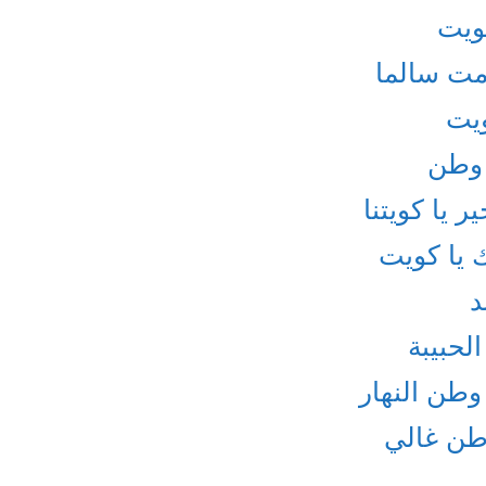
كويت
مت سالما
ويت
 وطن
 يا كويتنا
 يا كويت
د
لحبيبة
وطن النهار
وطن غالي