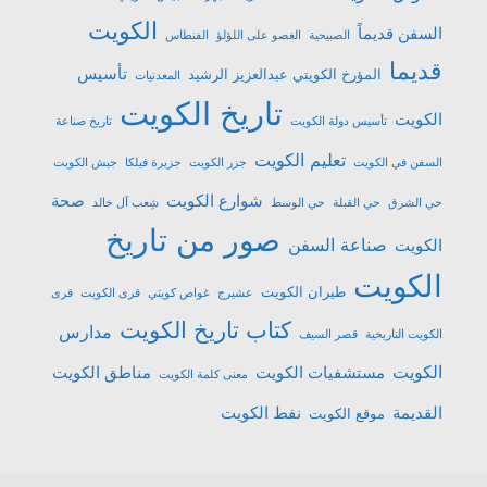
الكويت
السفن قديماً
الصبيحية
الغصو على اللؤلؤ
الفنطاس
قديما
تأسيس
المؤرخ الكويتي عبدالعزيز الرشيد
المعدنيات
تاريخ الكويت
الكويت
تأسيس دولة الكويت
تاريخ صناعة
تعليم الكويت
السفن في الكويت
جزر الكويت
جزيرة فيلكا
جيش الكويت
شوارع الكويت
صحة
حي الشرق
حي القبلة
حي الوسط
شِعب آل خالد
صور من تاريخ
صناعة السفن
الكويت
الكويت
طيران الكويت
عشیرج
غواص كويتي
قرى الكويت
قرى
كتاب تاريخ الكويت
مدارس
الكويت التاريخية
قصر السيف
الكويت
مستشفيات الكويت
مناطق الكويت
معنى كلمة الكويت
القديمة
نفط الكويت
موقع الكويت