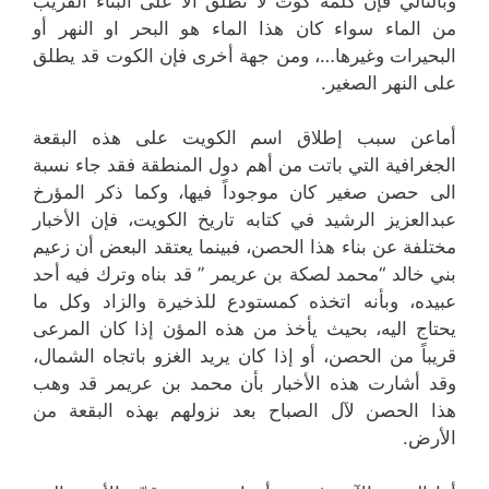
وبالتالي فإن كلمة كوت لا تطلق الا على البناء القريب
من الماء سواء كان هذا الماء هو البحر او النهر أو
البحيرات وغيرها…، ومن جهة أخرى فإن الكوت قد يطلق
على النهر الصغير.
أماعن سبب إطلاق اسم الكويت على هذه البقعة
الجغرافية التي باتت من أهم دول المنطقة فقد جاء نسبة
الى حصن صغير كان موجوداً فيها، وكما ذكر المؤرخ
عبدالعزيز الرشيد في كتابه تاريخ الكويت، فإن الأخبار
مختلفة عن بناء هذا الحصن، فبينما يعتقد البعض أن زعيم
بني خالد “محمد لصكة بن عريمر ” قد بناه وترك فيه أحد
عبيده، وبأنه اتخذه كمستودع للذخيرة والزاد وكل ما
يحتاج اليه، بحيث يأخذ من هذه المؤن إذا كان المرعى
قريباً من الحصن، أو إذا كان يريد الغزو باتجاه الشمال،
وقد أشارت هذه الأخبار بأن محمد بن عريمر قد وهب
هذا الحصن لآل الصباح بعد نزولهم بهذه البقعة من
الأرض.