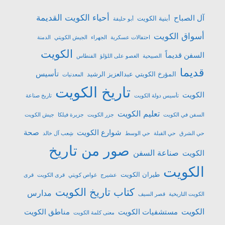
أحياء الكويت القديمة
آل الصباح
أبنية الكويت
أبو حليفة
أسواق الكويت
احتفالات عسكرية
الجهراء
الجيش الكويتي
الدمنة
الكويت
السفن قديماً
الصبيحية
الغصو على اللؤلؤ
الفنطاس
قديما
تأسيس
المؤرخ الكويتي عبدالعزيز الرشيد
المعدنيات
تاريخ الكويت
الكويت
تأسيس دولة الكويت
تاريخ صناعة
تعليم الكويت
السفن في الكويت
جزر الكويت
جزيرة فيلكا
جيش الكويت
شوارع الكويت
صحة
حي الشرق
حي القبلة
حي الوسط
شِعب آل خالد
صور من تاريخ
صناعة السفن
الكويت
الكويت
طيران الكويت
عشیرج
غواص كويتي
قرى الكويت
قرى
كتاب تاريخ الكويت
مدارس
الكويت التاريخية
قصر السيف
الكويت
مستشفيات الكويت
مناطق الكويت
معنى كلمة الكويت