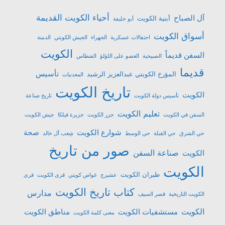
أحياء الكويت القديمة
آل الصباح
أبنية الكويت
أبو حليفة
أسواق الكويت
احتفالات عسكرية
الجهراء
الجيش الكويتي
الدمنة
الكويت
السفن قديماً
الصبيحية
الغصو على اللؤلؤ
الفنطاس
قديما
تأسيس
المؤرخ الكويتي عبدالعزيز الرشيد
المعدنيات
تاريخ الكويت
الكويت
تأسيس دولة الكويت
تاريخ صناعة
تعليم الكويت
السفن في الكويت
جزر الكويت
جزيرة فيلكا
جيش الكويت
شوارع الكويت
صحة
حي الشرق
حي القبلة
حي الوسط
شِعب آل خالد
صور من تاريخ
صناعة السفن
الكويت
الكويت
طيران الكويت
عشیرج
غواص كويتي
قرى الكويت
قرى
كتاب تاريخ الكويت
مدارس
الكويت التاريخية
قصر السيف
الكويت
مستشفيات الكويت
مناطق الكويت
معنى كلمة الكويت