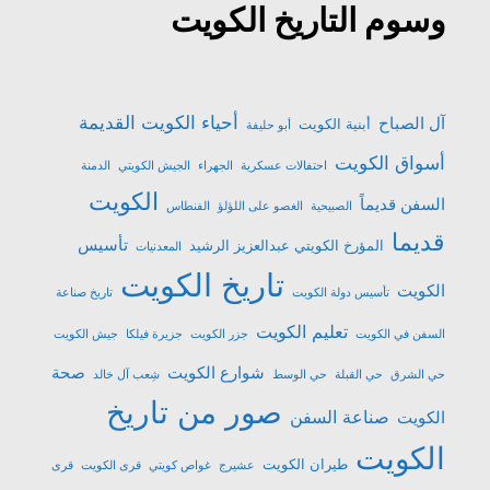
وسوم التاريخ الكويت
أحياء الكويت القديمة
آل الصباح
أبنية الكويت
أبو حليفة
أسواق الكويت
احتفالات عسكرية
الجهراء
الجيش الكويتي
الدمنة
الكويت
السفن قديماً
الصبيحية
الغصو على اللؤلؤ
الفنطاس
قديما
تأسيس
المؤرخ الكويتي عبدالعزيز الرشيد
المعدنيات
تاريخ الكويت
الكويت
تأسيس دولة الكويت
تاريخ صناعة
تعليم الكويت
السفن في الكويت
جزر الكويت
جزيرة فيلكا
جيش الكويت
شوارع الكويت
صحة
حي الشرق
حي القبلة
حي الوسط
شِعب آل خالد
صور من تاريخ
صناعة السفن
الكويت
الكويت
طيران الكويت
عشیرج
غواص كويتي
قرى الكويت
قرى