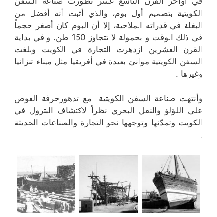
في أواخر القرن التاسع عشر تطورت صناعة السفن
الكويتية بتصميم أول بوم، والذي أثبت أنه أفضل من
البغلة في قدراته الملاحية، إلا أن البوم كان أصغر حجماً
في ذلك الوقت و بحمولة لا تتجاوز 150 طن. و في بداية
القرن العشرين ازدهرت التجارة في الكويت وبلغت
السفن الكويتية موانئ بعيدة في أفريقيا مثل ميناء تنزانيا
وغيرها .
وأنتهت صناعة السفن الكويتية مع تدهورحرفة الغوص
على اللؤلؤ والنقل البحري نظراً لاكتشاف البترول في
الكويت وتمدّنها وتوجهها نحو التجارة والصناعات الحديثة
.