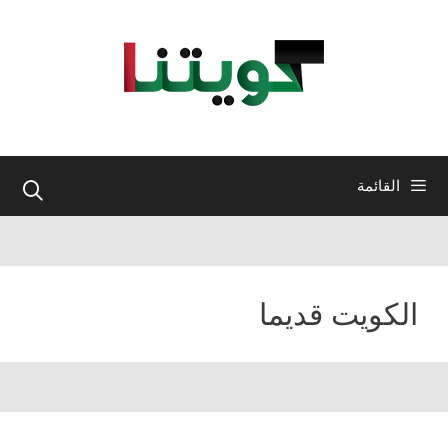
نتقل
لى
لمحتوى
القائمة
الكويت قديما