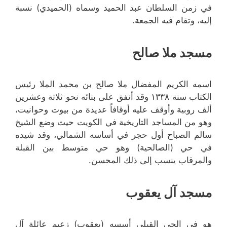
في زمن السلطان عبد الحميد وسماه (الحميدي) نسبة
إليه، وتقام فيه الجمعة.
مسجد ملا صالح
اسمه الكريم المفضال ملا صالح بن محمد الملا رئيس
الكتاب سنة ۱۳۳۸ وقد أنفق على بنائه نحو ثلاثة وعشرين
ألف روبية وأوقف عليه أوقافاً عديدة من بيوت وحوانيت،
وهو من المساجد التاريخية في الكويت حيث وضع الشيخ
سالم الصباح أول حجر في أساسه الشمالي، وقد شيده
في حي (الصالحية) وهو حي متوسط بين القبلة
والمرقاب ينسب إلى ذلك المحسن.
مسجد آل يعقوب
هو في الحي القبلي أسسه (يعقوب) زعيم عائلة آل