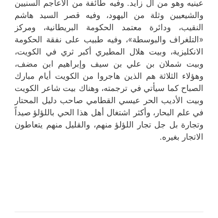
عينيه وهو من آل زايد. وفيه طائفة من الأعاجم السنيين
والشيعيين وثلة من اليهود، وفيه قصر السيد هاشم
النقيب، ودائرة معتمد الحكومة البريطانية، ومركز
«التلغراف والبوسطة»، وفيه طبيب على نفقة الحكومة
الانكليزية، وبيت هلال المطيري أكبر ثري في الكويت،
وبيت شملان بن علي بن سيف وإبراهيم ابن مضف،
وهؤلاء الثلاثة هم الذين هاجروا من الكويت أيام مبارك
الصباح كما سيأتي في ترجمته، وهناك بيت شاعر الكويت
وبيت الأديب الحر عيسي القطامي صاحب دليل المحتار
في علم البحار، وأكثر اشتغال أهل هذا الحي باللؤلؤ صيداً
وتجارة بل جل تجار اللؤلؤ منهم، والقليل منهم يتعاطون
الاتجار بغيره.