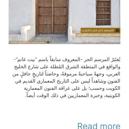
يُعتَبَرُ المرسم الحر -المعروف سابقاً باسم “بيت غانم”-
والواقع في المنطقة الشرق المُطلة على شارع الخليج
العربي، وجهةً سياحيةً مرموقةً، وحاضناً لتاريخٍ حافلٍ من
الفنونِ وشاهداً ليس على التاريخ المعماري القديم في
الكويت وحسب؛ بل على عراقة الفنون المعمارية
الكويتية، وخبرة المعماريين في ذلك الوقت أيضاً.
Read more