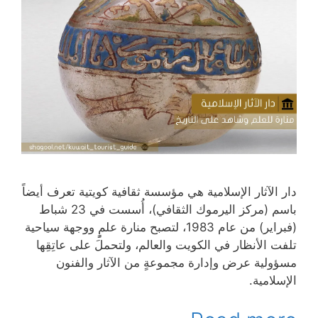
دار الآثار الإسلامية هي مؤسسة ثقافية كويتية تعرف أيضاً
باسم (مركز اليرموك الثقافي)، أُسست في 23 شباط
(فبراير) من عام 1983، لتصبح منارة علمٍٍ ووجهة سياحية
تلفت الأنظار في الكويت والعالم، ولتحملَ على عاتِقِها
مسؤولية عرض وإدارة مجموعةٍ من الآثار والفنون
الإسلامية.