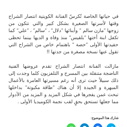
في حياتها الخاصة تُكرسّ الفنانة الكويتية انتصار الشراح
وقتها لأسرتها الصغيرة بشكل كبير والتي تتكون من
زوجها “مازن سالم ” وأبنائها “دلال” ، “سالم” ، “علي” كما
تكفل ابنة أختها “بلقيس” منذ وفاة و الديها بينما تحظى
حفيدتها الأولى “حصة ” باهتمام خاص من الشراح التي
تقول عنها نسخة مصغرة من جدتها !!
مازالت الفنانة انتصار الشراح تقدم عروضها الفنية
الناضجة متنقلة بين المسرح و التلفزيون كلما وجدت إلى
ذلك سبيلاً حيث ترى أنه رغم مسيرتها العامرة بالأعمال
المبهرة و الجيدة إلا أن هناك “طاقة مكبوتة” بداخلها
تبحث عمن يفجرها في شكل المزيد و المزيد من الأدوار
مما جعلها تستحق بحقٍ لقب نجمة الكوميديا الأولى .
شارك هذا الموضوع:
ا
ا
ا
ا