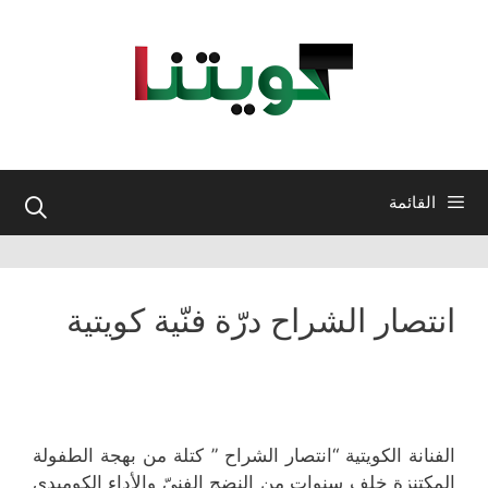
نتقل
لى
لمحتوى
القائمة
انتصار الشراح درّة فنّية كويتية
الفنانة الكويتية “انتصار الشراح ” كتلة من بهجة الطفولة
المكتنزة خلف سنوات من النضج الفنيّ والأداء الكوميدي