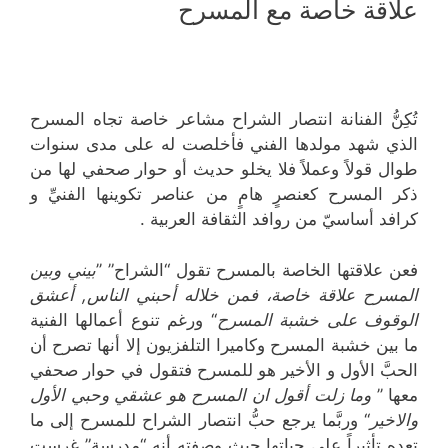
علاقة خاصة مع المسرح
تُكِنُّ الفنانة انتصار الشراح مشاعر خاصة تجاه المسرح
الذي شهد مولدها الفني فأخلصت له على مدى سنوات
طوال قولاً وعملاً فلا يخلو حديث أو حوار صحفي لها من
ذكر المسرح كعنصرٍ هامٍ من عناصر تكوينها الفنيِّ و
كرافد أساسيّ من روافد الثقافة العربية .
فعن علاقتها الخاصة بالمسرح تقول “الشراح” ’’
بيني وبين
المسرح علاقة خاصة، فمن خلاله أحبني الناس, أعشق
الوقوف على خشبة المسرح
‘‘ ورغم تنوع أعمالها الفنية
ما بين خشبة المسرح وكاميرا التلفزيون إلا أنها تصرح أن
الحبَّ الأول و الأخير هو للمسرح فتقول في حوار صحفي
معها ’’
وما زلت أقول ان المسرح هو عشقي وحبي الأول
والاخير
‘‘ وربَّما يرجع حبُّ انتصار الشراح للمسرح إلى ما
تعده تأثيراً على حياتها حيث وصفته أنه “مدرسة” غرست