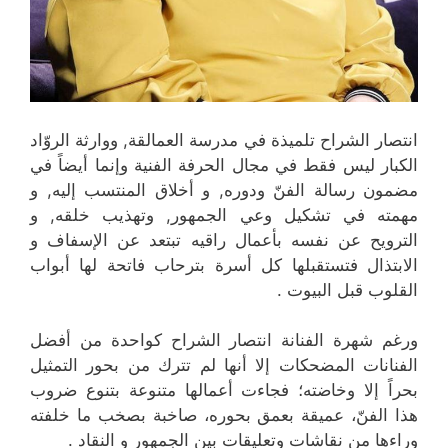
انتصار الشراح تلميذة في مدرسة العمالقة, ووارثة الروّاد
الكبار ليس فقط في مجال الحرفة الفنية وإنما أيضاً في
مضمون رسالة الفنّ ودوره, و أخلاق المنتسب إليه, و
مهمته في تشكيل وعي الجمهور, وتهذيب خلقه, و
الترويح عن نفسه بأعمال راقيه تبتعد عن الإسفاف و
الابتذال فتستقبلها كل أسرة بترحاب فاتحة لها أبواب
القلوب قبل البيوت .
ورغم شهرة الفنانة انتصار الشراح كواحدة من أفضل
الفنانات المضحكات إلا أنها لم تترك من بحور التمثيل
بحراً إلا وخاضته؛ فجاءت أعمالها متنوعة بتنوع ضروب
هذا الفنّ، عميقة بعمق بحوره، صاخبة بصخب ما خلفته
وراءها من نقاشات وتعليقات بين الجمهور و النقاد .