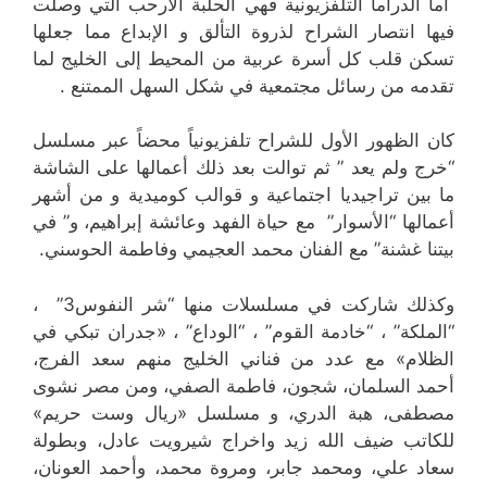
أما الدراما التلفزيونية فهي الحلبة الأرحب التي وصلت
فيها انتصار الشراح لذروة التألق و الإبداع مما جعلها
تسكن قلب كل أسرة عربية من المحيط إلى الخليج لما
تقدمه من رسائل مجتمعية في شكل السهل الممتنع .
كان الظهور الأول للشراح تلفزيونياً محضاً عبر مسلسل
“خرج ولم يعد ” ثم توالت بعد ذلك أعمالها على الشاشة
ما بين تراجيديا اجتماعية و قوالب كوميدية و من أشهر
أعمالها “الأسوار” مع حياة الفهد وعائشة إبراهيم، و” في
بيتنا غشنة” مع الفنان محمد العجيمي وفاطمة الحوسني.
وكذلك شاركت في مسلسلات منها “شر النفوس3” ،
“الملكة” ، “خادمة القوم” ، “الوداع” ، «جدران تبكي في
الظلام» مع عدد من فناني الخليج منهم سعد الفرج،
أحمد السلمان، شجون، فاطمة الصفي، ومن مصر نشوى
مصطفى، هبة الدري، و مسلسل «ريال وست حريم»
للكاتب ضيف الله زيد واخراج شيرويت عادل، وبطولة
سعاد علي، ومحمد جابر، ومروة محمد، وأحمد العونان،