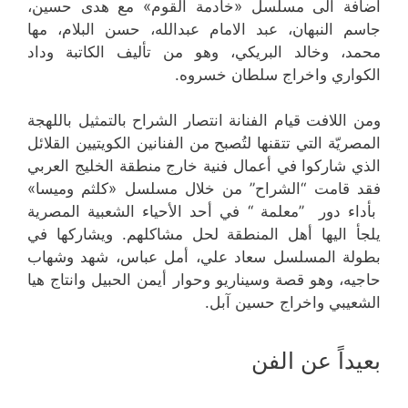
اضافة الى مسلسل «خادمة القوم» مع هدى حسين،
جاسم النبهان، عبد الامام عبدالله، حسن البلام، مها
محمد، وخالد البريكي، وهو من تأليف الكاتبة وداد
الكواري واخراج سلطان خسروه.
ومن اللافت قيام الفنانة انتصار الشراح بالتمثيل باللهجة
المصريّة التي تتقنها لتُصبح من الفنانين الكويتيين القلائل
الذي شاركوا في أعمال فنية خارج منطقة الخليج العربي
فقد قامت “الشراح” من خلال مسلسل «كلثم وميسا»
بأداء دور ’’معلمة ‘‘ في أحد الأحياء الشعبية المصرية
يلجأ اليها أهل المنطقة لحل مشاكلهم. ويشاركها في
بطولة المسلسل سعاد علي، أمل عباس، شهد وشهاب
حاجيه، وهو قصة وسيناريو وحوار أيمن الحبيل وانتاج هيا
الشعيبي واخراج حسين آبل.
بعيداً عن الفن