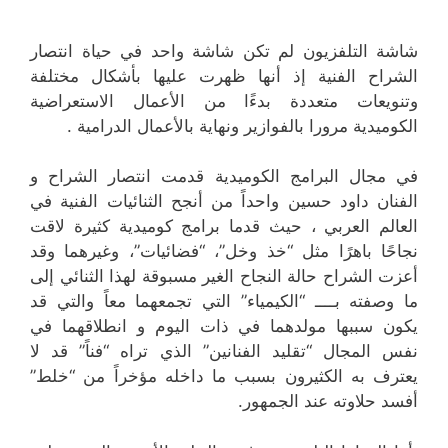
شاشة التلفزيون لم تكن شاشة واحد في حياة انتصار
الشراح الفنية إذ أنها ظهرت عليها بأشكال مختلفة
وتنويعات متعددة بدءًا من الأعمال الاستعراضية
الكوميدية مرورا بالفوازير ونهاية بالأعمال الدرامية .
في مجال البرامج الكوميدية قدمت انتصار الشراح و
الفنان داود حسين واحداً من أنجح الثنائيات الفنية في
العالم العربي ، حيث قدما برامج كوميدية كثيرة لاقت
نجاحًا باهرًا مثل “خذ وخل”، “فضائيات”، وغيرهما وقد
أعزت الشراح حالة النجاح الغير مسبوقة لهذا الثنائي إلى
ما وصفته بــــ “الكيمياء” التي تجمعهما معاً والتي قد
يكون سببها مولدهما في ذات اليوم و انطلاقهما في
نفس المجال “تقليد الفنانين” الذي تراه “فناً” قد لا
يعترف به الكثيرون بسبب ما داخله مؤخراً من “خلط”
أفسد حلاوته عند الجمهور.