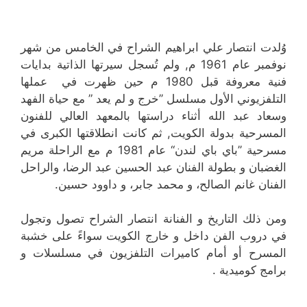
وُلدت انتصار علي ابراهيم الشراح في الخامس من شهر
نوفمبر عام 1961 م, ولم تُسجل سيرتها الذاتية بدايات
فنية معروفة قبل 1980 م حين ظهرت في عملها
التلفزيوني الأول مسلسل ’’خرج و لم يعد ” مع حياة الفهد
وسعاد عبد الله أثناء دراستها بالمعهد العالي للفنون
المسرحية بدولة الكويت, ثم كانت انطلاقتها الكبرى في
مسرحية ’’باي باي لندن‘‘ عام 1981 م مع الراحلة مريم
الغضبان و بطولة الفنان عبد الحسين عبد الرضا، والراحل
الفنان غانم الصالح، و محمد جابر، و داوود حسين.
ومن ذلك التاريخ و الفنانة انتصار الشراح تصول وتجول
في دروب الفن داخل و خارج الكويت سواءً على خشبة
المسرح أو أمام كاميرات التلفزيون في مسلسلات و
برامج كوميدية .