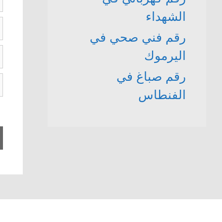
الشهداء
ا
رقم فني صحي في
ال
اليرموك
ا
رقم صباغ في
ا
ا
الفنطاس