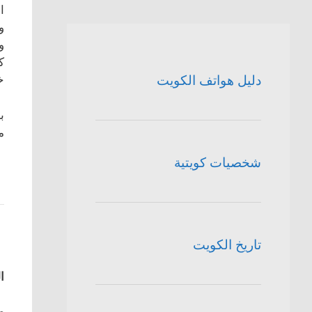
ا
و
و
ك
دليل هواتف الكويت
خ
ب
م
شخصيات كويتية
تاريخ الكويت
ا
م