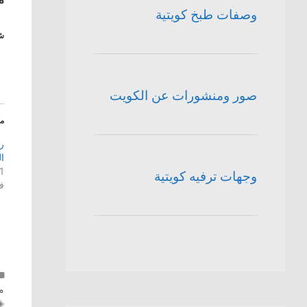
وصفات طبخ كويتية
شا
صور ومنشورات عن الكويت
م
ر
ال
1 فبراير، 25
وجهات ترفيه كويتية
ف
م