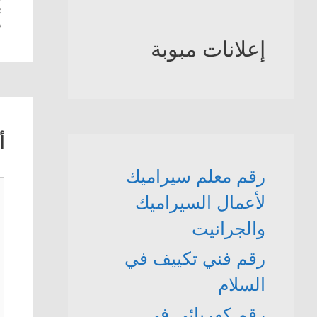
إعلانات مبوبة
أ
رقم معلم سيراميك
ت
لأعمال السيراميك
والجرانيت
رقم فني تكييف في
السلام
رقم كهربائي في