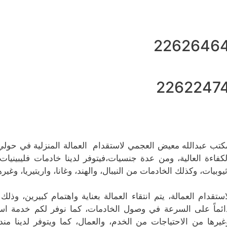
2262646
2262247
كتب عبدالله معيض العجمي لاستقدام العمالة المنزلية في حولي 
لكفاءة العالية، ومن عدة جنسيات،فيتوفر لدينا خادمات فليبينيا
ثيوبيات، وكذلك الخادمات من النيبال، والهند، وغانا، واريتيريا، وغيره
استقدام العمالة، يتم انتقاء العمالة بعناية واهتمام كبيرين، 
ائماً على السرعة في وصول الخادمات، كما نوفر لكم خدمة است
غيرها من الاحتياجات من الخدم، والعمال، كما ويتوفر لدينا م