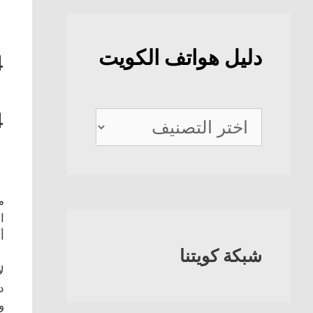
دليل هواتف الكويت
4
4
دليل
هواتف
الكويت
م
ا
أ
شبكة كويتنا
ل
د
و