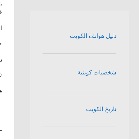
ف
ف
ا
دليل هواتف الكويت
ح
ر
شخصيات كويتية
10 –
شا
تاريخ الكويت
م