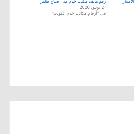
متياز
رقم هاتف مكتب خدم منى صباح طاهر
21 يونيو، 2026
في "أرقام مكاتب خدم الكويت"