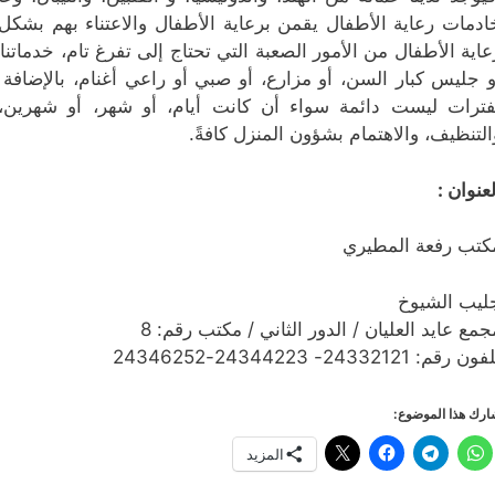
ادمات رعاية الأطفال يقمن برعاية الأطفال والاعتناء بهم بشكل 
عاية الأطفال من الأمور الصعبة التي تحتاج إلى تفرغ تام، خدماتن
و جليس كبار السن، أو مزارع، أو صبي أو راعي أغنام، بالإضافة إ
فترات ليست دائمة سواء أن كانت أيام، أو شهر، أو شهرين، وذ
التنظيف، والاهتمام بشؤون المنزل كافةً.
لعنوان :
كتب رفعة المطيري
ليب الشيوخ
جمع عايد العليان / الدور الثاني / مكتب رقم: 8
ون رقم: 24332121- 24344223-24346252
رك هذا الموضوع:
المزيد