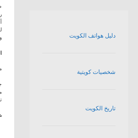
خ
ر
أ
ل
دليل هواتف الكويت
و
ا
م
شخصيات كويتية
ج
م
تلف
تاريخ الكويت
شا