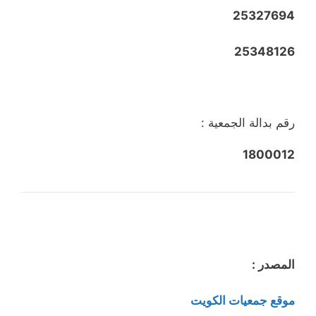
25327694
25348126
رقم بدالة الجمعية :
1800012
المصدر :
موقع جمعيات الكويت