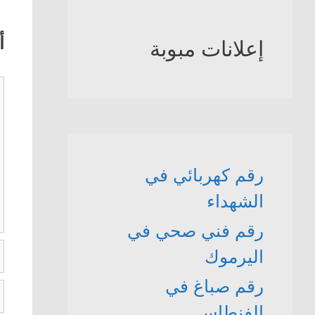
أ
إعلانات مبوبة
ت
رقم كهربائي في
الشهداء
رقم فني صحي في
ا
اليرموك
رقم صباغ في
ال
ا
الفنطاس