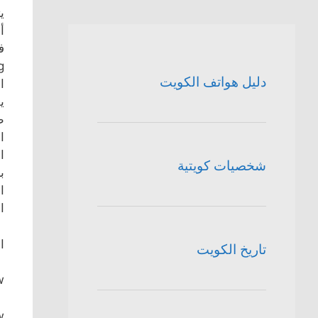
ي
أ
دليل هواتف الكويت
ا
ي
ط
ا
ا
شخصيات كويتية
ب
ا
ا
ا
تاريخ الكويت
/
w