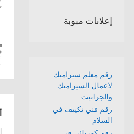
17 يول
ف
إعلانات مبوبة
رقم معلم سيراميك
لأعمال السيراميك
والجرانيت
رقم فني تكييف في
أ
السلام
رقم كهربائي في
ت