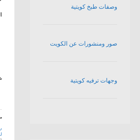
وصفات طبخ كويتية
ا
ال
صور ومنشورات عن الكويت
شا
وجهات ترفيه كويتية
م
ر
ل