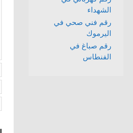
الشهداء
رقم فني صحي في
اليرموك
رقم صباغ في
الفنطاس
ا
ال
ا
ا
ا