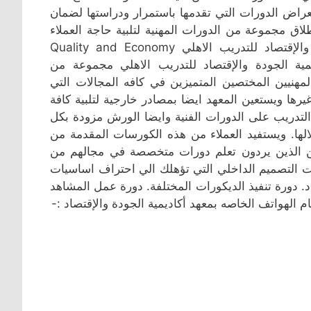
عراض الدورات التي تقدمها باستمرار ودراستها لضمان
اق مجموعة من الدورات المهنية لتلبية حاجة العملاء
في بعض مجالات التعلم الأكثر جدوى. معهد أكاديمية الجودة والإقتصاد للتدريب الاهلي Quality and Economy
Academy Inst يوفر معهد أكاديمية الجودة والإقتصاد للتدريب الاهلي مجموعة من
لمهنيين المختصين المتميزين في كافه المجالات التي
ها ويستعين المعهد ايضا بمصادر خارجية لتلبية كافة
لتدريب على الدورات الفنية وايضا الورش مزودة بكل
لها. ويستفيد العملاء من هذه الكورسات المقدمة من
ين الذين يردون تعلم دورات متخصصة في مجالهم من
ات التصميم الداخلي التي تؤهلك الي احتراف اساسيات
 دورة تنفيذ الديكورات المختلفة. دورة عمل المشاهد
 الهواتف الخاصه بمعهد أكاديمية الجودة والإقتصاد :-