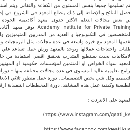
تم تسليمها جميعا بنفس المستوى من الكفاءة والتفاني ويتم است
فضل النتائج وبالإضافة إلى ذلك يتطلع المعهد في الشروع في إطل
itute for Private Training
لمتخصصين في التكنولوجيا و العديد من المدربين المتيميزين وا
قدمها المعهد مع خبرة واسعة في عدة مجالات مثل البرمجيات وغير
لبات واحتياجات عملائها ويوجد بالمعهد ورش عمل تساعد علي ا
لامكانيات بحيث يستطيع المتدرب بتحقيق اقصي استفادة من خلا
لمعهد سواء الخواص او المنتمين لمؤسسات حكومية او المهني
رامج تعليمية عالية المستوى في عدة مجالات مختلفة منها:- دور
لتصميم وكل شي يخص التصميمات. دورة عمل منظور ثلاثي الابعاد.
لطبيعية وكيفية عمل هذه المشاهد. دورة المخططات التنفيذية ارقام
لمعهد على الانترنت :
https://www.instagram.com/qeati_kw
https://www.facebook.com/qeati.ku