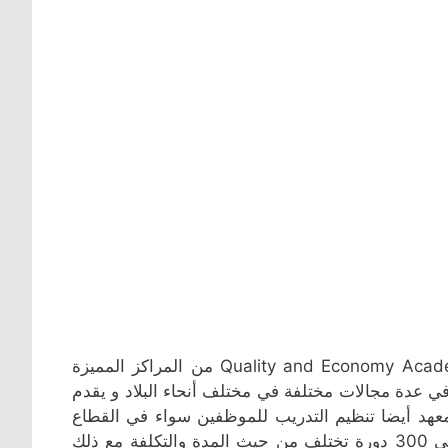
يعتبر مركز معهد أكاديمية الجودة والإقتصاد للتدريب الاهلي Quality and Economy Academy من المراكز المميزة
ات تدريبية مختلفة في عدة مجالات مختلفة في مختلف أنحاء البلاد و يقدم
عهد أيضا تنظيم التدريب للموظفين سواء في القطاع
الخاص او الحكومي بما لا يعترض مع اشغالهم ويقدم المعهد حوالي 300 دورة تختلف من حيث المدة والتكلفة مع ذلك