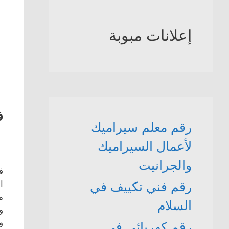
إعلانات مبوبة
ف
رقم معلم سيراميك
لأعمال السيراميك
والجرانيت
ف
ا
رقم فني تكييف في
م
السلام
و
و
رقم كهربائي في