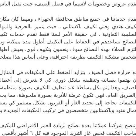
قدم عروض وخصومات لاسيما في فصل الصيف، حيث يقبل الناس 
قدم خدماتنا في جميع مناطق محافظة الجهراء ، ومهما كان مك
كييف هندي وفني تكييف باكستاني ، حيث يتميز بالحرفية والمها
لصليبية التعاونية . في حقيقة الأمر لسنا فقط نقدم خدمات تكيي
لنصائح تساعدهم في الحفاظ على التكييف أطول مدة ممكنة، ويست
لتزم العملاء بهذه النصائح سوف ينعمون بتكييف قوي، يعيش أطول ف
شخيص مشكلة التكييف بطريقة احترافية، وعلى أساس هذا يصلحو
ع حرارة فصل الصيف، يتزايد الضغط على المكيفات في المنازل 
ن يهتموا يصيانته وتنظيفه بشكل دوري، كي لا يتعرض إلى أعطا
لصيف، وهذا يتم بكل بساطة عند تنظيف التكييف بصورة منتظمة، ل
الطريق العام، فهي تكون عرضة للأتربة بصورة ملحوظة، مما يجع
لتكييفات بحاجة إلى تجديد الغاز أو الفريون بشكل مستمر كي يست
مال هنود وباكستانيين متخصصون في تركيب المكيفات الجديدة بطر
تنصح شركتنا عملائنا بعدة نصائح لزيادة العمر الافتراضي للمكي
صاحب التكييف فحص غاز ا