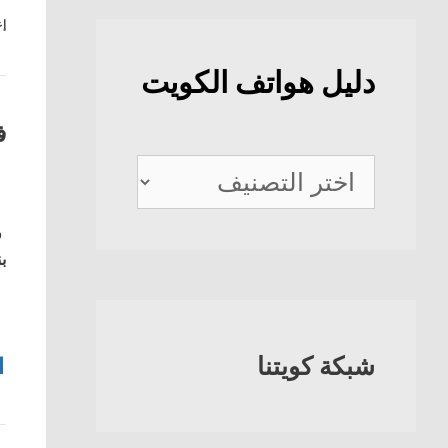
إع
دليل هواتف الكويت
ف
دليل
هواتف
ف
الكويت
بن
شبكة كويتنا
1