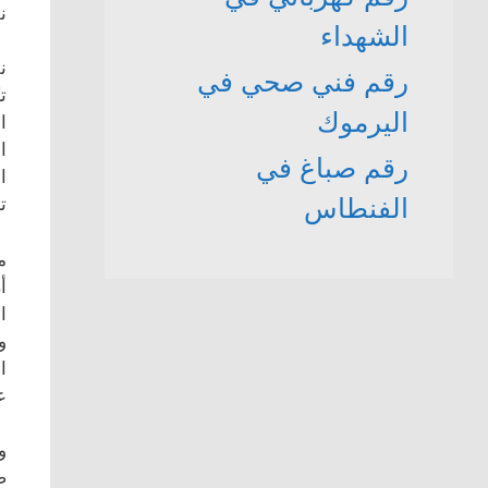
ن
الشهداء
ن
رقم فني صحي في
ت
اليرموك
ا
ا
رقم صباغ في
ا
الفنطاس
ت
م
أ
ا
و
ا
ع
و