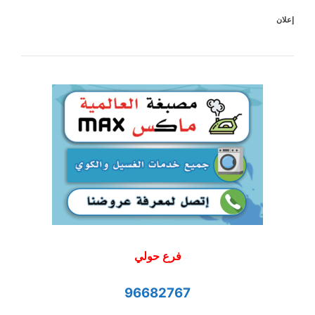
إعلان
فرع حولي
96682767