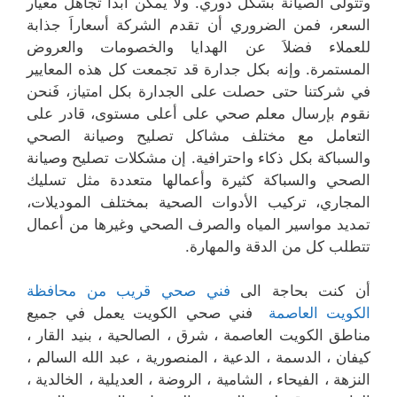
وتتولى الصيانة بشكل دوري. ولا يمكن أبداً تجاهل معيار
السعر، فمن الضروري أن تقدم الشركة أسعاراَ جذابة
للعملاء فضلاَ عن الهدايا والخصومات والعروض
المستمرة. وإنه بكل جدارة قد تجمعت كل هذه المعايير
في شركتنا حتى حصلت على الجدارة بكل امتياز، فَنحن
نقوم بإرسال معلم صحي على أعلى مستوى، قادر على
التعامل مع مختلف مشاكل تصليح وصيانة الصحي
والسباكة بكل ذكاء واحترافية. إن مشكلات تصليح وصيانة
الصحي والسباكة كثيرة وأعمالها متعددة مثل تسليك
المجاري، تركيب الأدوات الصحية بمختلف الموديلات،
تمديد مواسير المياه والصرف الصحي وغيرها من أعمال
تتطلب كل من الدقة والمهارة.
أن كنت بحاجة الى
فني صحي قريب من محافظة
الكويت العاصمة
فني صحي الكويت يعمل في جميع
مناطق الكويت العاصمة ، شرق ، الصالحية ، بنيد القار ،
كيفان ، الدسمة ، الدعية ، المنصورية ، عبد الله السالم ،
النزهة ، الفيحاء ، الشامية ، الروضة ، العديلية ، الخالدية ،