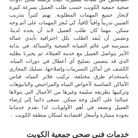
صحية جمعية الكويت حسب طلب العميل بسرعة كبيرة
لإنجاز جميع المهمات المطلوبة. نهتم كثيراً بتدريب
الفنيين تدريباً وافياً كافياً، كي تُنجز المهمات على أتم وجه
ممكن. مهما كان طلب العميل لابد أن يجده لدينا،
ونضمن أن يُنفذ الطلب بكل احترافية بأيدي عمالة
متمرسة في عالم الصيانة الصحية والسباكة. في بداية
الأمر يتواصل العميل مع خدمة العملاء، ثم يخبرنا بطلبه
الذي قد يتضمن تصليح أي أعطال في دورات المياه،
الكشف عن أماكن التسريبات وإصلاحها، تسليك المجاري
باستخدام طرق مختلفة، تركيب فلاتر المياه، قياس
الأماكن المناسبة لأحواض المياه والمراحيض والبانيوهات
وتركيبها بطريقة سليمة وغيرها من الأعمال التي يتولاها
عمالتنا على أكمل وجه ممكن. نسعى دائماً إلى إرضاء
العميل ونضعه في أهم الأولويات، لذا نقدم خدماتنا
بجودة ممتازة وأسعار اقتصادية لسكان منطقة الكويت .
خدمات فني صحي جمعية الكويت