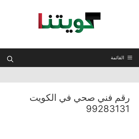
نتقل
لى
لمحتوى
القائمة
رقم فني صحي في الكويت
99283131