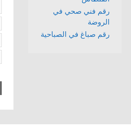
رقم فني صحي في
ا
الروضة
رقم صباغ في الصباحية
ال
ا
ا
ا