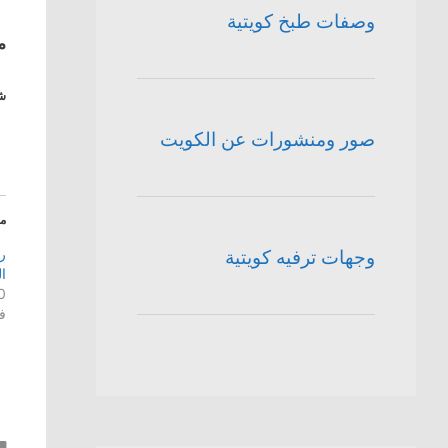
وصفات طبخ كويتية
م
شا
صور ومنشورات عن الكويت
م
ر
وجهات ترفيه كويتية
ا
30 ين
ف