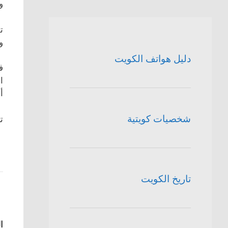
و
ت
و
دليل هواتف الكويت
ف
ا
أ
شخصيات كويتية
ت
تاريخ الكويت
ا