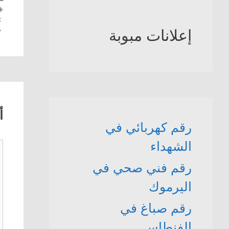
إعلانات مبوبة
أ
رقم كهربائي في
الشهداء
ت
رقم فني صحي في
اليرموك
رقم صباغ في
الفنطاس