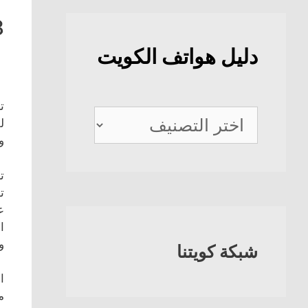
8
دليل هواتف الكويت
ت
دليل
ل
هواتف
و
الكويت
ت
ت
ع
ا
و
شبكة كويتنا
ا
م