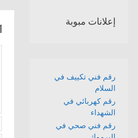
إعلانات مبوبة
أ
ت
رقم فني تكييف في
السلام
رقم كهربائي في
الشهداء
ا
رقم فني صحي في
اليرموك
ال