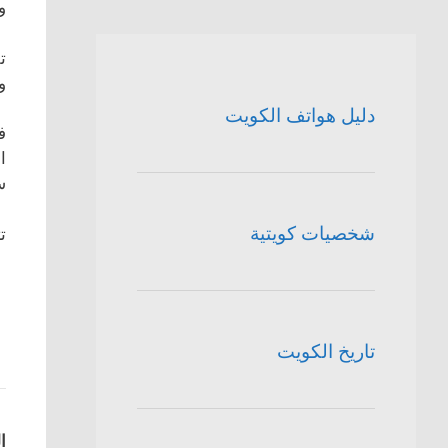
و
ت
و
دليل هواتف الكويت
ف
ا
س
شخصيات كويتية
ت
تاريخ الكويت
ا