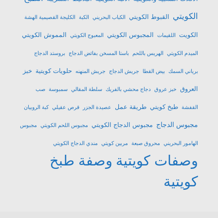
الكويتي
القبوط الكويتي
الكباب البحريني
الكبة
الكليجة القصيمية الهشة
الكويت
المجبوس الكويتي
المموش الكويتي
اللقيمات
المعبوج الكويتي
الميدم الكويتي
الهريس باللحم
باستا المسخن بفائض الدجاج
بروستد الدجاج
حلويات كويتية
خبز
برياني السمك
بيض القطا
جريش الدجاج
جريش المنهنه
العروق
خبز عروق
دجاج محشي بالفريك
سلطة المقالي
سمبوسة
صب
طبخ كويتي
طريقة عمل
القفشة
عصيدة الجزر
قرص عقيلي
كبة الروبيان
مجبوس الدجاج
مجبوس الدجاج الكويتي
مجبوس اللحم الكويتي
مجبوس
الهامور البحريني
محروق صبعة
مربين كويتي
مندي الدجاج الكويتي
وصفات كويتية
وصفة طبخ
كويتية