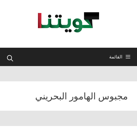
نتقل
لى
لمحتوى
القائمة
مجبوس الهامور البحريني