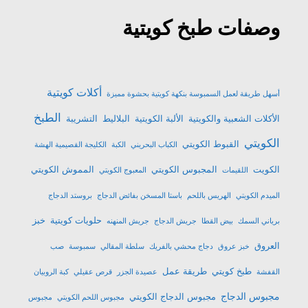
وصفات طبخ كويتية
أكلات كويتية
أسهل طريقة لعمل السمبوسة بنكهة كويتية بحشوة مميزة
الطبخ
الأكلات الشعبية والكويتية
الألبة الكويتية
البلاليط
التشريبة
الكويتي
القبوط الكويتي
الكباب البحريني
الكبة
الكليجة القصيمية الهشة
الكويت
المجبوس الكويتي
المموش الكويتي
اللقيمات
المعبوج الكويتي
الميدم الكويتي
الهريس باللحم
باستا المسخن بفائض الدجاج
بروستد الدجاج
حلويات كويتية
خبز
برياني السمك
بيض القطا
جريش الدجاج
جريش المنهنه
العروق
خبز عروق
دجاج محشي بالفريك
سلطة المقالي
سمبوسة
صب
طبخ كويتي
طريقة عمل
القفشة
عصيدة الجزر
قرص عقيلي
كبة الروبيان
مجبوس الدجاج
مجبوس الدجاج الكويتي
مجبوس اللحم الكويتي
مجبوس