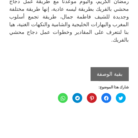
رمضان الكريم، واليوم موعدنا مع طريقة عمل دجاج
محشي بالفريك بطريقة ليسه عادية، إنها طريقة مختلفة
وجديدة للشيف فاطمة جمال، طريقة تجمع أسلوب
المغرب والبهارات الخليجية والشامية والنكهات الغنية، هيا
بنا لنتعرف على المقادير وخطوات عمل دجاج محشي
بالفريك.
طريقة
بقية الوصفة
عمل
شارك هذا الموضوع:
دجاج
محشي
ا
ا
ا
ا
ا
ض
ن
ض
ن
ن
بالفريك
غ
ق
غ
ق
ق
ط
ر
ط
ر
ر
ل
ل
ل
ل
ل
ل
ل
ل
ل
ل
م
م
م
م
م
ش
ش
ش
ش
ش
ا
ا
ا
ا
ا
ر
ر
ر
ر
ر
ك
ك
ك
ك
ك
ة
ة
ة
ة
ة