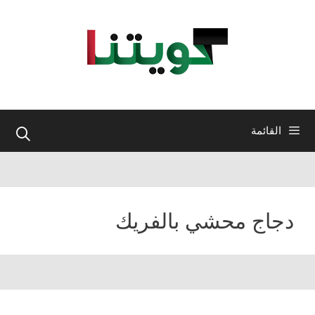
نتقل
لى
لمحتوى
القائمة
دجاج محشي بالفريك