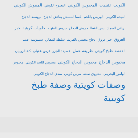
الكويت
المجبوس الكويتي
المموش الكويتي
اللقيمات
المعبوج الكويتي
الميدم الكويتي
الهريس باللحم
باستا المسخن بفائض الدجاج
بروستد الدجاج
حلويات كويتية
خبز
برياني السمك
بيض القطا
جريش الدجاج
جريش المنهنه
العروق
خبز عروق
دجاج محشي بالفريك
سلطة المقالي
سمبوسة
صب
طبخ كويتي
طريقة عمل
القفشة
عصيدة الجزر
قرص عقيلي
كبة الروبيان
مجبوس الدجاج
مجبوس الدجاج الكويتي
مجبوس اللحم الكويتي
مجبوس
الهامور البحريني
محروق صبعة
مربين كويتي
مندي الدجاج الكويتي
وصفات كويتية
وصفة طبخ
كويتية