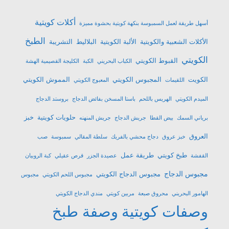
أكلات كويتية
أسهل طريقة لعمل السمبوسة بنكهة كويتية بحشوة مميزة
الطبخ
الأكلات الشعبية والكويتية
الألبة الكويتية
البلاليط
التشريبة
الكويتي
القبوط الكويتي
الكباب البحريني
الكبة
الكليجة القصيمية الهشة
الكويت
المجبوس الكويتي
المموش الكويتي
اللقيمات
المعبوج الكويتي
الميدم الكويتي
الهريس باللحم
باستا المسخن بفائض الدجاج
بروستد الدجاج
حلويات كويتية
خبز
برياني السمك
بيض القطا
جريش الدجاج
جريش المنهنه
العروق
خبز عروق
دجاج محشي بالفريك
سلطة المقالي
سمبوسة
صب
طبخ كويتي
طريقة عمل
القفشة
عصيدة الجزر
قرص عقيلي
كبة الروبيان
مجبوس الدجاج
مجبوس الدجاج الكويتي
مجبوس اللحم الكويتي
مجبوس
الهامور البحريني
محروق صبعة
مربين كويتي
مندي الدجاج الكويتي
وصفات كويتية
وصفة طبخ