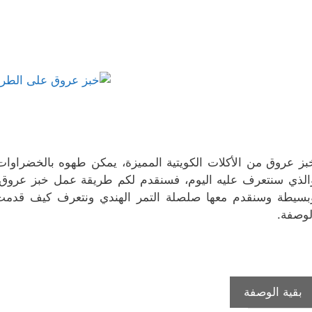
ج
ة
ا
ف
ف
د
ج
ف
ذ
ذ
ي
د
ذ
ة
ة
د
ي
ة
ج
ج
ة
د
ج
د
د
)
ة
د
ي
ي
)
ي
د
د
د
ة
ة
ة
)
)
)
بز عروق من الأكلات الكويتية المميزة، يمكن طهوه بالخضراوات أ
الذي سنتعرف عليه اليوم، فسنقدم لكم طريقة عمل خبز عروق
بسيطة وسنقدم معها صلصلة التمر الهندي ونتعرف كيف قدمت 
لوصفة.
طريقة
بقية الوصفة
إعداد