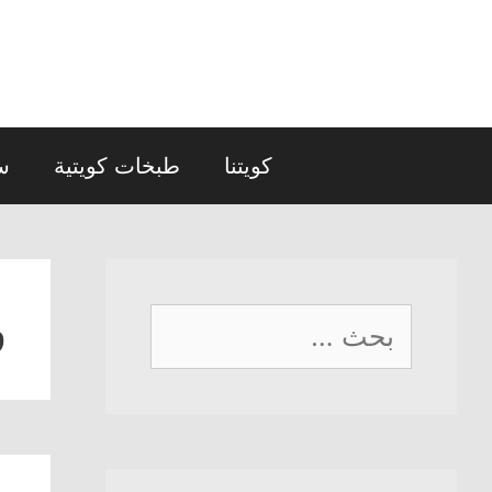
نتقل
لى
لمحتوى
كويتنا
طبخات كويتية
س
و
البحث
عن: