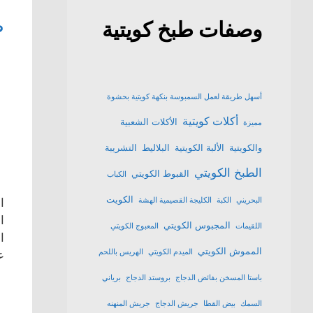
ط
وصفات طبخ كويتية
أسهل طريقة لعمل السمبوسة بنكهة كويتية بحشوة
أكلات كويتية
الأكلات الشعبية
مميزة
والكويتية
الألبة الكويتية
البلاليط
التشريبة
الطبخ الكويتي
القبوط الكويتي
الكباب
الكويت
البحريني
الكبة
الكليجة القصيمية الهشة
ا
ا
المجبوس الكويتي
اللقيمات
المعبوج الكويتي
ا
المموش الكويتي
الميدم الكويتي
الهريس باللحم
ع
باستا المسخن بفائض الدجاج
بروستد الدجاج
برياني
السمك
بيض القطا
جريش الدجاج
جريش المنهنه