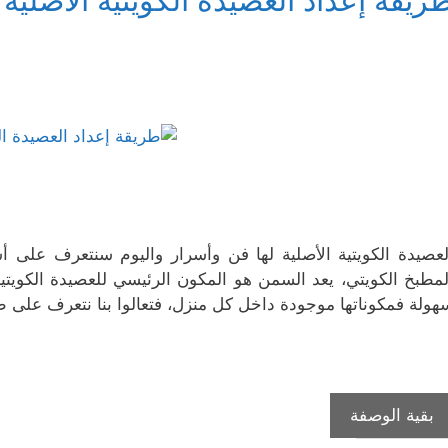
ريقة إعداد العصيدة الكويتية الأصلية
ذ
ف
ي
ن
ن
ة
ذ
ن
ا
ا
ج
ة
ا
ف
ف
د
ج
ف
ذ
ذ
ي
د
ذ
ة
ة
د
ي
ة
ج
ج
ة
د
ج
د
د
)
ة
د
ي
ي
)
ي
د
د
د
ة
ة
ة
)
)
)
لعصيدة الكويتية الأصلية لها فن وأسرار واليوم سنتعرف على أ
لمطبخ الكويتي، يعد السمن هو المكون الرئيسي للعصيدة الكويتية
هولة فمكوناتها موجودة داخل كل منزل، فتعالوا بنا نتعرف على ط
طريقة
بقية الوصفة
إعداد