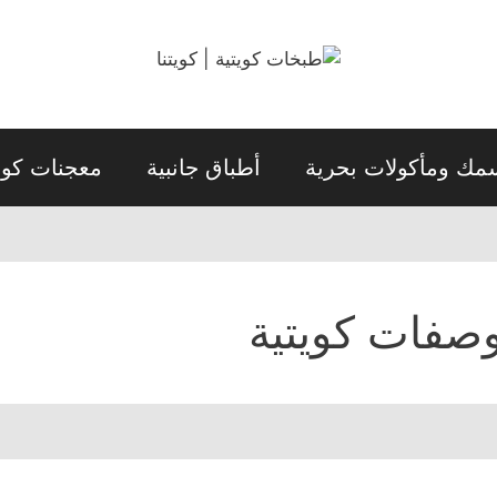
مك ومأكولات بحرية
أطباق جانبية
معجنات كويت
صفات كويتية