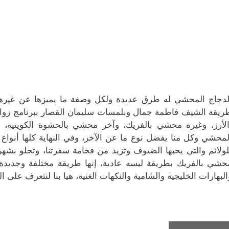
د
ي
ة
ج
ج
ة
د
ج
د
د
)
ة
د
ي
ي
)
ي
د
د
د
ة
ة
ة
)
)
)
لدجاج المحشي له طرق عديدة ولكل وصفة ما يميزها عن غيرها
ريقة الشيف فاطمة جمال وبلمسات سليمان القصار ببرنامج زو
الأرز، وغيره محشي بالفريك، وآخر محشي بالحشوة الكويتية، 
لمحشي وكل منا يفضل نوع ما عن الآخر، وفي النهاية كلها أنواع 
لولائم والتي يحبها الضيوف وتزيد من فخامة سفرتنا، وتحلو بش
حشي بالفريك بطريقة ليسه عادية، إنها طريقة مختلفة وجدي
البهارات الخليجية والشامية والنكهات الغنية، هيا بنا لنتعرف ع