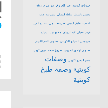
حلويات كويتية
خبز العروق
خبز عروق
دجاج
محشي بالفريك
سلطة المقالي
سمبوسة
صب
شا
طبخ كويتي
طريقة عمل
القفشة
عصيدة الجزر
مجبوس الدجاج
قرص عقيلي
كبة الروبيان
مجبوس الدجاج الكويتي
مجبوس اللحم الكويتي
مجبوس الهامور البحريني
محروق صبعة
مربين كويتي
وصفات
مندي الدجاج الكويتي
كويتية
وصفة طبخ
كويتية