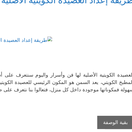
ريقة إعداد العصيدة الكويتية الأصلية
ذ
ف
ي
ن
ن
ة
ذ
ن
ا
ا
ج
ة
ا
ف
ف
د
ج
ف
ذ
ذ
ي
د
ذ
ة
ة
د
ي
ة
ج
ج
ة
د
ج
د
د
)
ة
د
ي
ي
)
ي
د
د
د
ة
ة
ة
)
)
)
لعصيدة الكويتية الأصلية لها فن وأسرار واليوم سنتعرف على أ
لمطبخ الكويتي، يعد السمن هو المكون الرئيسي للعصيدة الكويتية
هولة فمكوناتها موجودة داخل كل منزل، فتعالوا بنا نتعرف على ط
طريقة
بقية الوصفة
إعداد