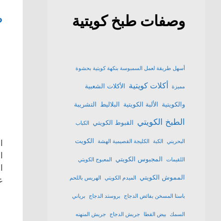
ط
وصفات طبخ كويتية
أسهل طريقة لعمل السمبوسة بنكهة كويتية بحشوة
أكلات كويتية
الأكلات الشعبية
مميزة
والكويتية
الألبة الكويتية
البلاليط
التشريبة
الطبخ الكويتي
القبوط الكويتي
الكباب
الكويت
البحريني
الكبة
الكليجة القصيمية الهشة
ا
ا
المجبوس الكويتي
اللقيمات
المعبوج الكويتي
ا
المموش الكويتي
الميدم الكويتي
الهريس باللحم
ع
باستا المسخن بفائض الدجاج
بروستد الدجاج
برياني
السمك
بيض القطا
جريش الدجاج
جريش المنهنه