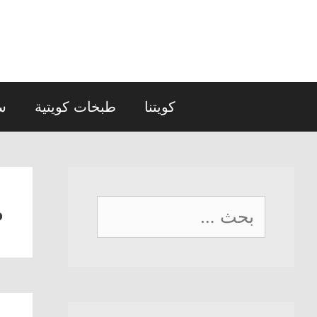
نتقل
لى
لمحتوى
كويتنا
طبخات كويتية
س
ط
البحث
عن: