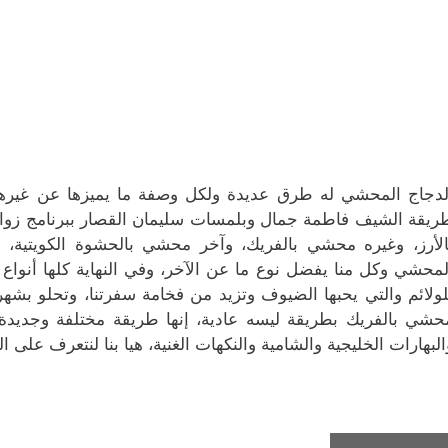
د
ي
ة
ج
ج
ة
د
ج
د
د
)
ة
د
ي
ي
)
ي
د
د
د
ة
ة
ة
)
)
)
لدجاج المحشي له طرق عديدة ولكل وصفة ما يميزها عن غيرها
ريقة الشيف فاطمة جمال وبلمسات سليمان القصار ببرنامج زو
الأرز، وغيره محشي بالفريك، وآخر محشي بالحشوة الكويتية، 
لمحشي وكل منا يفضل نوع ما عن الآخر، وفي النهاية كلها أنواع 
لولائم والتي يحبها الضيوف وتزيد من فخامة سفرتنا، وتحلو بش
حشي بالفريك بطريقة ليسه عادية، إنها طريقة مختلفة وجدي
البهارات الخليجية والشامية والنكهات الغنية، هيا بنا لنتعرف ع