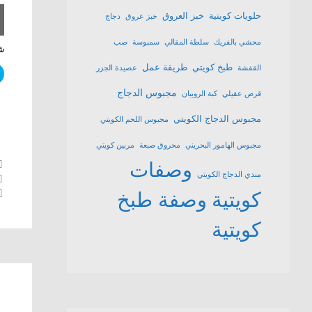
حلويات كويتية
خبز العروق
خبز عروق
دجاج
محشي بالفريك
سلطة المقالي
سمبوسة
صب
شا
طبخ كويتي
طريقة عمل
القفشة
عصيدة الجزر
مجبوس الدجاج
قرص عقيلي
كبة الروبيان
مجبوس الدجاج الكويتي
مجبوس اللحم الكويتي
مجبوس الهامور البحريني
محروق صبعة
مربين كويتي
وصفات
مندي الدجاج الكويتي
كويتية
وصفة طبخ
كويتية