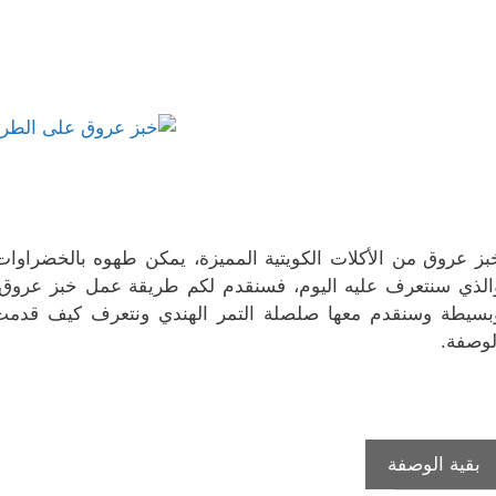
ج
ة
ا
ف
ف
د
ج
ف
ذ
ذ
ي
د
ذ
ة
ة
د
ي
ة
ج
ج
ة
د
ج
د
د
)
ة
د
ي
ي
)
ي
د
د
د
ة
ة
ة
)
)
)
بز عروق من الأكلات الكويتية المميزة، يمكن طهوه بالخضراوات أ
الذي سنتعرف عليه اليوم، فسنقدم لكم طريقة عمل خبز عروق
بسيطة وسنقدم معها صلصلة التمر الهندي ونتعرف كيف قدمت 
لوصفة.
طريقة
بقية الوصفة
إعداد