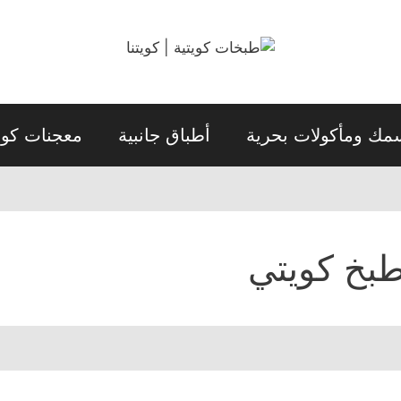
مك ومأكولات بحرية
أطباق جانبية
معجنات كويت
بخ كويتي