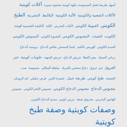
أكلات كويتية
أسهل طريقة لعمل السمبوسة بنكهة كويتية بحشوة مميزة
الطبخ
الأكلات الشعبية والكويتية
الألبة الكويتية
البلاليط
التشريبة
الكويتي
القبوط الكويتي
الكباب البحريني
الكبة
الكليجة القصيمية الهشة
الكويت
المجبوس الكويتي
المموش الكويتي
اللقيمات
المعبوج الكويتي
الميدم الكويتي
الهريس باللحم
باستا المسخن بفائض الدجاج
بروستد الدجاج
حلويات كويتية
خبز
برياني السمك
بيض القطا
جريش الدجاج
جريش المنهنه
العروق
خبز عروق
دجاج محشي بالفريك
سلطة المقالي
سمبوسة
صب
طبخ كويتي
طريقة عمل
القفشة
عصيدة الجزر
قرص عقيلي
كبة الروبيان
مجبوس الدجاج
مجبوس الدجاج الكويتي
مجبوس اللحم الكويتي
مجبوس
الهامور البحريني
محروق صبعة
مربين كويتي
مندي الدجاج الكويتي
وصفات كويتية
وصفة طبخ
كويتية