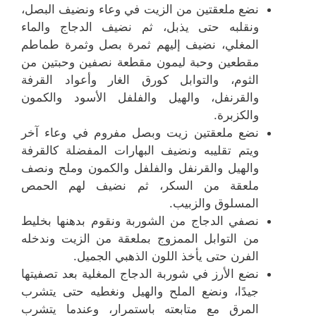
نضع ملعقتين من الزيت في وعاء ونضيف البصل،
ونقلبه حتى يذبل، ثم نضيف الدجاج والماء
المغلي، نضيف إليهم ثمرة بصل وثمرة طماطم
مقطعين وحبة ليمون مقطعة نصفين وحبتين من
الثوم، والتوابل كورق الغار وأعواد القرفة
والقرنفل، والهيل والفلفل الأسود والكمون
والكزبرة.
نضع ملعقتين زيت وبصل مفروم في وعاء آخر
ويتم تقليبه ونضيف البهارات المفضلة كالقرفة
والهيل والقرنفل والفلفل والكمون وملح ونصف
ملعقة من السكر، ثم نضيف لهم الحمص
المسلوق والزبيب.
نصفي الدجاج من الشوربة ونقوم بدهنها بخليط
من التوابل الممزوج بملعقة من الزيت وندخله
الفرن حتى يأخذ اللون الذهبي الجميل.
نضع الأرز في شوربة الدجاج المغلية بعد تصفيتها
جيدًا، ونضع الملح والهيل ونغطيه حتى يتشرب
المرق مع متابعته باستمرار، وعندما يتشرب