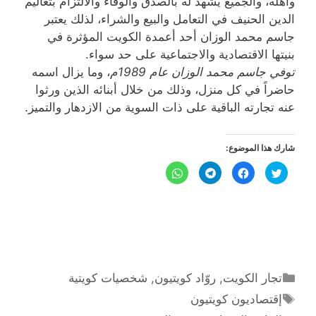
وأهله، والجميع يشهد له بالصدق والوفاء والالتزام بتعاليم
الدين الحنيف في التعامل والبيع والشراء، لذلك يعتبر
جاسم محمد الوزان أحد أعمدة الكويت المؤثرة في
بنيتها الاقتصادية والاجتماعية على حد سواء.
توفي جاسم محمد الوزان عام 1989م
، وما يزال اسمه
حاضراً في كل منزل، وذلك من خلال أبنائه الذين ورثوا
عنه تجارته الباقية على ذات السوية من الازدهار والتميز.
شارك هذا الموضوع:
ا
ا
ا
ا
ض
ن
ن
ن
غ
ق
ق
ق
ط
ر
ر
ر
ل
ل
ل
ل
ل
ل
ل
ل
م
م
م
م
ش
ش
ش
ش
ا
ا
ا
ا
ر
ر
ر
ر
ك
ك
ك
ك
ة
ة
ة
ة
ع
ع
ع
ع
التصنيفات
تجار الكويت
,
روّاد كويتيون
,
شخصيات كويتية
ل
ل
ل
ل
ى
ى
ى
ى
الوسوم
ت
ف
T
W
إقتصاديون كويتيون
و
ي
e
h
ي
س
l
a