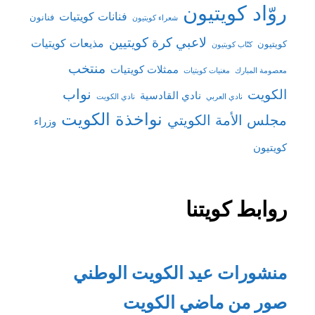
روّاد كويتيون
فنانات كويتيات
فنانون
شعراء كويتيون
لاعبي كرة كويتيين
مذيعات كويتيات
كويتيون
كتّاب كويتيون
منتخب
ممثلات كويتيات
معصومة المبارك
مغنيات كويتيات
نواب
الكويت
نادي القادسية
نادي العربي
نادي الكويت
نواخذة الكويت
مجلس الأمة الكويتي
وزراء
كويتيون
روابط كويتنا
منشورات عيد الكويت الوطني
صور من ماضي الكويت