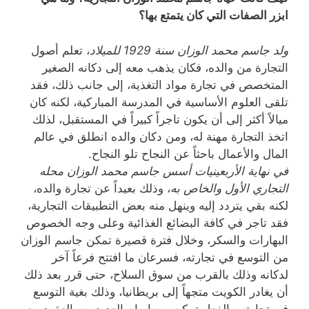
ابزر الصفات التي كان يتمتع بها؟
ولد جاسم محمد الوزان سنة 1929 للميلاد
، تعلم أصول
التجارة من والده، فكان يذهب معه إلى دكانه الصغير
المتخصص في تجارة مواد التغذية، إلى جانب ذلك، فقد
تلقى العلوم الأساسية في المدرسة المباركية، لكنه كان
ميالاً أكثر إلى أن يكون تاجراً كبيراً في المستقبل، لذلك
اتخذ التجارة مهنة له، ومن دكان والده انطلق في عالم
المال والأعمال باحثاً عن النجاح تلو النجاح.
في نهاية الأربعينيات أسس جاسم محمد الوزان محله
التجاري الأول والخاص به
، وذلك بعيداً عن تجارة والده،
لكنه بقي يتردد إليه وينهل منه بعض التطبيقات التجارية،
فقد تاجر في كافة البضائع الغذائية وعلى وجه الخصوص
البهارات والسكر، وخلال فترة قصيرة تمكن جاسم الوزان
من التوسع في تجارته، فسرعان ما افتتح فرعاً آخر
لدكانه وذلك بالقرب من سوق السلاح، حتى قرر بعد ذلك
أن يغادر الكويت متجهاً إلى بريطانيا، وذلك بغية التوسع
في تجارته، بالفعل تمكن من إبرام العديد من العقود مع