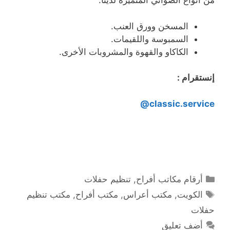
من أنواع الصواني المتميزة لدينا:
المسخن وورق العنب.
السمبوسة واللقيمات.
الكاكاو والقهوة والمشروبات الأخرى.
إنستقرام :
classic.service@
التصنيفات
أرقام مكاتب أفراح
,
تنظيم حفلات
الوسوم
الكويت
,
مكتب أعراس
,
مكتب أفراح
,
مكتب تنظيم
حفلات
أضف تعليق