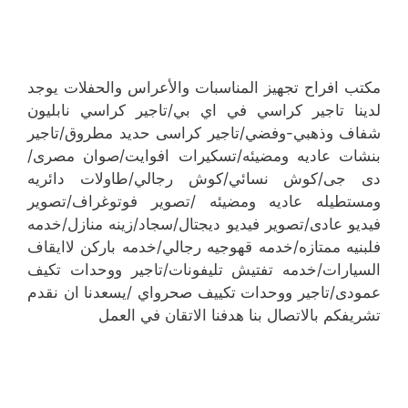
مكتب افراح تجهيز المناسبات والأعراس والحفلات ‎يوجد
لدينا تاجير كراسي في اي بي/تاجير كراسي نابليون
شفاف وذهبي-وفضي/تاجير كراسى حديد مطروق/تاجير
بنشات عاديه ومضيئه/تسكيرات افوايت/صوان مصرى/
دى جى/كوش نسائي/كوش رجالي/طاولات دائريه
ومستطيله عاديه ومضيئه /تصوير فوتوغراف/تصوير
فيديو عادى/تصوير فيديو ديجتال/سجاد/زينه منازل/خدمه
فلبنيه ممتازه/خدمه قهوجيه رجالي/خدمه باركن لاايقاف
السيارات/خدمه تفتيش تليفونات/تاجير ووحدات تكيف
عمودى/تاجير ووحدات تكييف صحرواي /يسعدنا ان نقدم
تشريفكم بالاتصال بنا هدفنا الاتقان في العمل