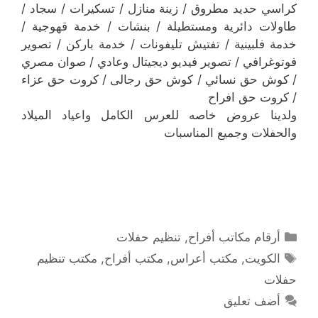
كراسي حديد مطروق / زينة منازل / تسكيرات / سجاد /
طاولات دائرية ومستطيلة / ‎بنشات / ‎خدمة قهوجية /
‎خدمة فلبينية / ‎تفتيش تليفونات / خدمة باركن / تصوير
فوتوغرافي / تصوير فيديو ديجيتال وعادي / صوان مصري
/ كوش حق نسائي / كوش حق رجالى / كروت حق عزاء
/ كروت حق افراح
‎ولدينا عروض خاصه للعرس الكامل واعياد الميلاد
والحفلات وجميع المناسبات
التصنيفات
أرقام مكاتب أفراح
,
تنظيم حفلات
الوسوم
الكويت
,
مكتب أعراس
,
مكتب أفراح
,
مكتب تنظيم
حفلات
أضف تعليق