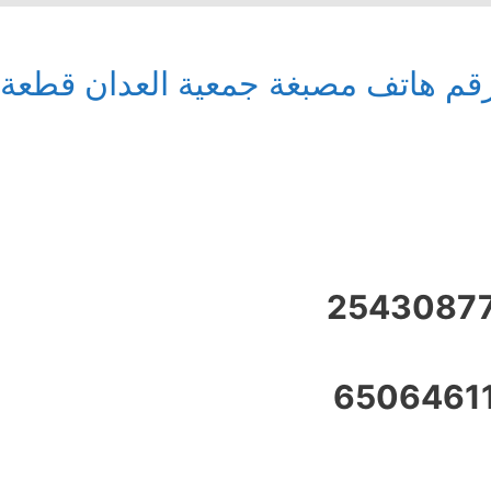
قم هاتف مصبغة جمعية العدان قطعة 2 فرع 25
2543087
6506461