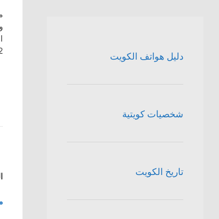
و
ا
2 فرع 
دليل هواتف الكويت
شخصيات كويتية
تاريخ الكويت
ا
م