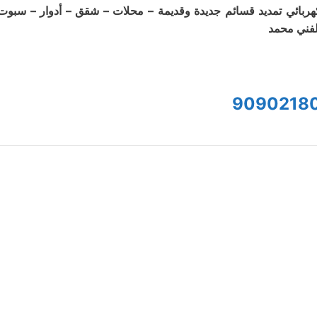
هربائي تمديد قسائم جديدة وقديمة – محلات – شقق – أدوار – سبوت
لفني محمد
9090218