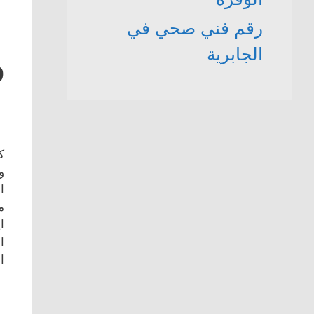
رقم فني صحي في
الجابرية
9
ك
و
ا
م
ا
ا