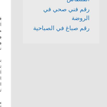
رقم فني صحي في
الروضة
ف
ا
رقم صباغ في الصباحية
م
و
و
ن
ن
ت
ا
ا
ا
ت
م