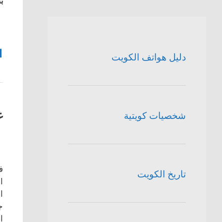
بن
1
دليل هواتف الكويت
غ
شخصيات كويتية
ف
تاريخ الكويت
ا
ا
ج
ا