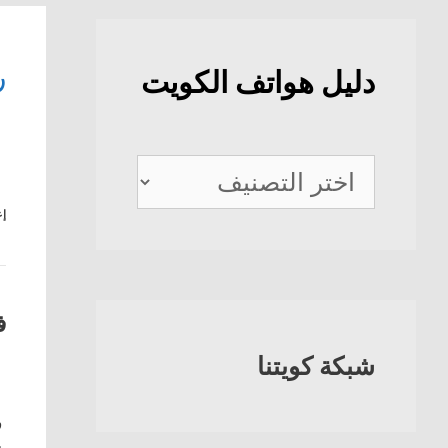
ر
دليل هواتف الكويت
دليل
هواتف
إع
الكويت
ف
شبكة كويتنا
ف