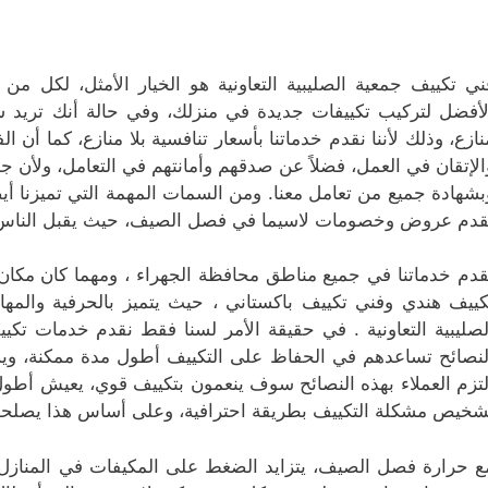
ني تكييف جمعية الصليبية التعاونية هو الخيار الأمثل، لكل من ير
لأفضل لتركيب تكييفات جديدة في منزلك، وفي حالة أنك تريد ش
نازع، وذلك لأننا نقدم خدماتنا بأسعار تنافسية بلا منازع، كما أن ال
الإتقان في العمل، فضلاً عن صدقهم وأمانتهم في التعامل، ولأن جم
بشهادة جميع من تعامل معنا. ومن السمات المهمة التي تميزنا أيضاً 
قدم عروض وخصومات لاسيما في فصل الصيف، حيث يقبل الناس 
قدم خدماتنا في جميع مناطق محافظة الجهراء ، ومهما كان مك
كييف هندي وفني تكييف باكستاني ، حيث يتميز بالحرفية والمها
لصليبية التعاونية . في حقيقة الأمر لسنا فقط نقدم خدمات تكيي
لنصائح تساعدهم في الحفاظ على التكييف أطول مدة ممكنة، ويست
لتزم العملاء بهذه النصائح سوف ينعمون بتكييف قوي، يعيش أطول ف
شخيص مشكلة التكييف بطريقة احترافية، وعلى أساس هذا يصلحو
ع حرارة فصل الصيف، يتزايد الضغط على المكيفات في المنازل 