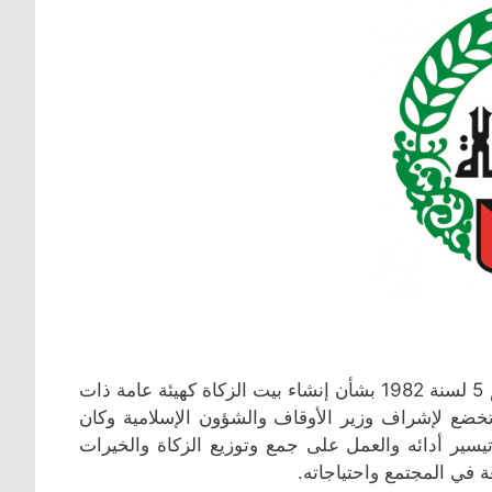
في ربيع الأول 1403 هـ الموافق 16 يناير1982 م صدر القانون رقم 5 لسنة 1982 بشأن إنشاء بيت الزكاة كهيئة عامة ذات
وتخضع لإشراف وزير الأوقاف والشؤون الإسلامية وكان
يسير أدائه والعمل على جمع وتوزيع الزكاة والخيرات
 في المجتمع واحتياجاته.