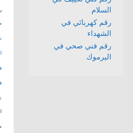
السلام
ر
رقم كهربائي في
م
الشهداء
ت
رقم فني صحي في
ا
اليرموك
ف
ق
ع
ال
ص.ب