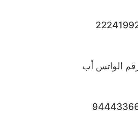
2224199
قم الواتس أب
9444336