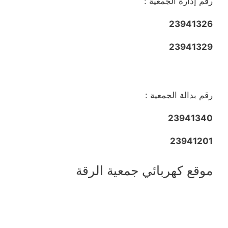
رقم إدارة الجمعية :
23941326
23941329
رقم بدالة الجمعية :
23941340
23941201
موقع كهربائي جمعية الرقة