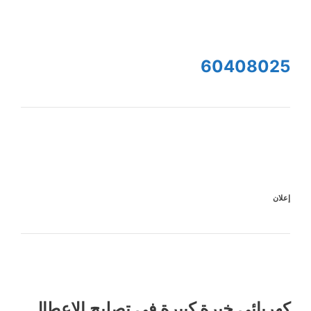
60408025
إعلان
كهربائى خبرة كبيرة في تصليح الاعطال