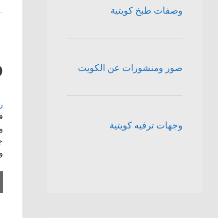
وصفات طبخ كويتية
صور ومنشورات عن الكويت
9
ر
ف
وجهات ترفيه كويتية
و
ج
و