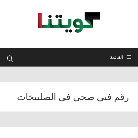
نتقل
لى
لمحتوى
القائمة
رقم فني صحي في الصليبخات