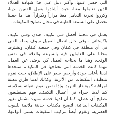
التي حصل عليها، وأكبر دليل على هذا شهادة العملاء
الذين تعاملوا معنا، حيث أشادوا بعمل الفنيين لدينا،
وكرروا تجربة التعامل معنا مراراً وتكراراً، هذا ما جعلنا
نحصل على السمعة الطيبة في مجال تصليح المكيفات.
يعمل في محلنا أفضل فني تكييف هندي وفني تكييف
باكستاني ، وفي حال اتصال العميل سوف يصله الفني
في أي منطقة في كيفان وفي جمعية كيفان، ويشترط
محلنا على العاملين فيه بالسرعة والدقة في نفس
الوقت، وهذا ما يحتاجه العميل كي يرضى عن العمل.
مهما كانت الخدمة التي تحتاجها في المكيف، ستجدها
لدينا بأعلى جودة وأرخص سعر على الإطلاق، حيث نقوم
بتنظيف المكيفات من الأتربة، وكذلك لدينا طرق معينة
لمراقبة كمية غاز التبريد، وإذا نقص نقوم بتعبئته بسلاسة،
كما لدينا خبراء في أعطال التكييف، فهم يستطيعون
تصليح أي عطل، كما أن لدينا خدمة مميزة تشمل تغيير
المكيفات البدائية، لتصبح مكيفات حديثة ملائمة للبيوت
العصرية، ونقوم أيضاً بتركيب المكيفات بشتى أنواعها،