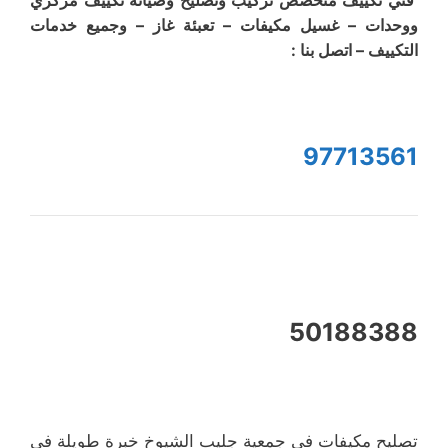
فني تكييف متخصص تركيب وتصليح وصيانة تكييف مركزي
ووحدات – غسيل مكيفات – تعبئة غاز – وجميع خدمات
التكييف – اتصل بنا :
97713561
50188388
تصليح مكيفات في جمعية جليب الشيوخ خبرة طويلة في