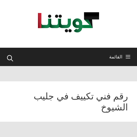
نتقل
لى
لمحتوى
القائمة
رقم فني تكييف في جليب
الشيوخ