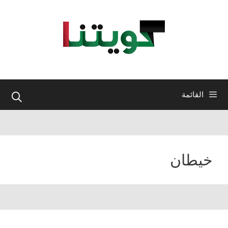
نتقل
لى
لمحتوى
القائمة
خيطان