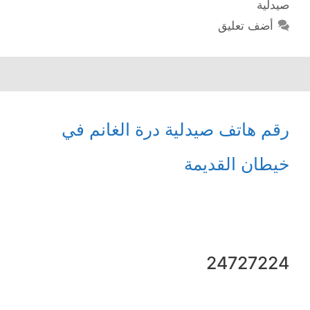
صيدلية
أضف تعليق
رقم هاتف صيدلية درة الغانم في
خيطان القديمة
24727224