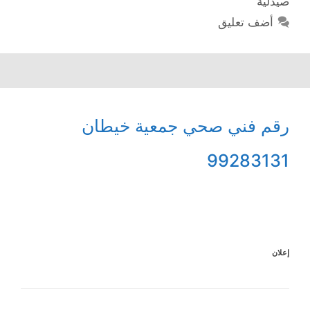
صيدلية
أضف تعليق
رقم فني صحي جمعية خيطان
99283131
إعلان