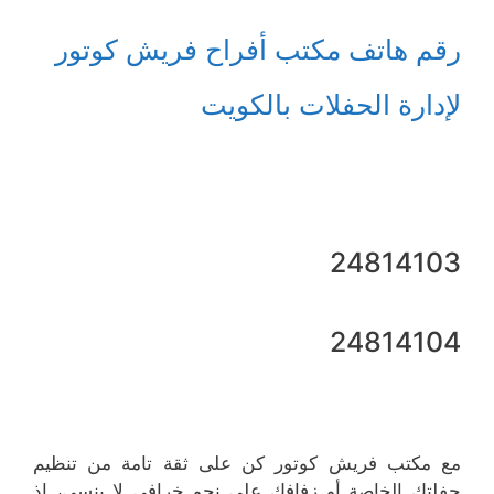
رقم هاتف مكتب أفراح فريش كوتور
لإدارة الحفلات بالكويت
24814103
24814104
مع مكتب فريش كوتور كن على ثقة تامة من تنظيم
حفلتك الخاصة أو زفافك على نحو خرافي لا ينسى، إذ