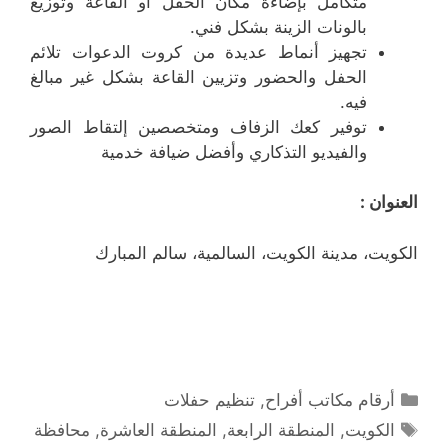
متكامل بإضاءة مكان الحفل أو القاعة وتوزيع
بالونات الزينة بشكل فني.
تجهيز أنماط عديدة من كروت الدعوات تلائم
الحفل والحضور وتزيين القاعة بشكل غير مبالغ
فيه.
توفير كعك الزفاف ومتخصصين إلتقاط الصور
والفيديو التذكاري وأفضل ضيافة خدمية
العنوان :
الكويت، مدينة الكويت، السالمية، سالم المبارك
التصنيفات
أرقام مكاتب أفراح
,
تنظيم حفلات
الوسوم
الكويت
,
المنطقة الرابعة
,
المنطقة العاشرة
,
محافظة