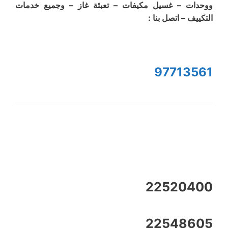
ووحدات – غسيل مكيفات – تعبئة غاز – وجميع خدمات
التكييف – اتصل بنا :
97713561
22520400
22548605