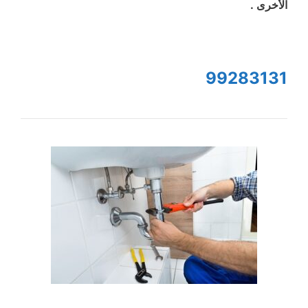
الأخرى .
99283131