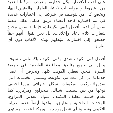
على لقب الأفضلية بكل جدارة، وتفرض شركتنا العديد
من الشروط والمواصفات لاختيار العاملين والفنيين لديها،
ويخضع كل من يتوظف في شركتنا إلى اختبارات عديدة
كي يتم اختياره كأحد أعضاء فريق عملنا، لذلك عندما
نقول أن لدينا أفضل فنيي تكييفات، فإننا لا نقول مجرد
شعارات كلام دعايا وإعلانات، بل نحن نقول أنهم حقاً
خضعوا إلى اختبارات تؤهلهم لهذه الألقاب دون أي
منازع.
أفضل فني تكييف هندي وفني تكييف باكستاني ، سوف
يصل إلى جميع مناطق محافظة العاصمة في جمعية
السرة، فنحن نغطي الكويت كلها، ونحرص أن تصل
خدماتنا إلى كل بيت في الكويت، وتشمل الخدمات التي
نقدمها؛ تركيب المكيفات بشكل احترافي، مهما اختلف
نوعها من بين سبليت، شباك، صحراوي ومركزي، كما
نقدم خدمة تنظيف التكييف سواء الفلاتر، المراوح،
الوحدات الداخلية والخارجية، ولدينا أيضاً خدمة صيانة
التكييف وتصليح أي عطل يوجد به، ويمكننا فحص مستوى