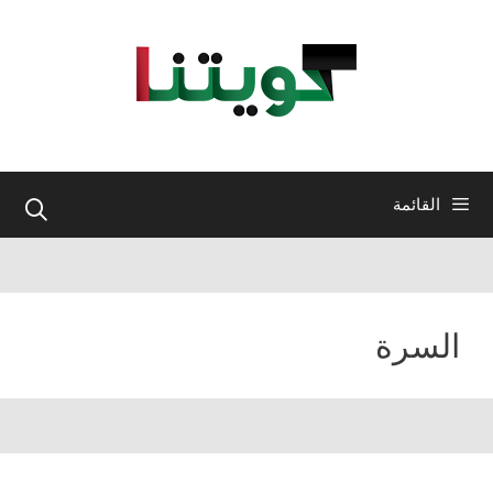
نتقل
لى
لمحتوى
القائمة
السرة