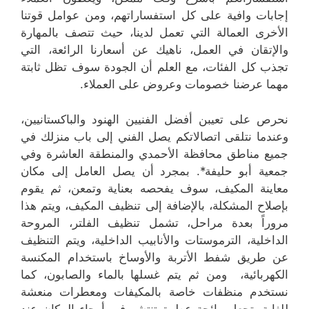
إجابات وافية على كل استفساراتهم، ومن عوامل قوتنا
الأخرى العمالة التي تعمل لدينا، حيث تتصف بالمهارة
والإتقان في العمل، ناهيك عن أسعارنا الرائعة، التي
تجذب كل الفئات، مع العلم أن الجودة سوف تظل ثابتة
مهما عرضنا خصومات وعروض على العملاء.
نحرص على تعيبن أفضل الفنيين الهنود والباكستانيين،
وعندما نتلقى اتصالاتكم يصل الفني إلى باب منزلك في
جميع مناطق محافظة الأحمدي والمنطقة العاشرة وفي
جمعية أبو حليفة*. بمجرد أن يصل العامل إلى مكان
معاينة المكيف، سوف يفحصه بعناية وتمعن، ثم يقوم
بإصلاح المشكلة، بالإضافة إلى تنظيف المكيف، ويتم هذا
مروراً بعدة مراحل، تشمل تنظيف الفلتر، المروحة
الداخلية، الترموستات والأنابيب الداخلية، ويتم التنظيف
عن طريق شفط الأتربة والأوساخ باستخدام المكنسة
الكهربائية، ومن ثم يتم غسلها بالماء والصابون، كما
نستخدم منظفات خاصة بالمكيفات ومعطرات منعشة
للغاية، تجعل رائحة عطرة تنتشر في أرجاء المكان عند