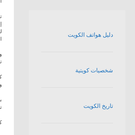
ا
ت
إ
ل
دليل هواتف الكويت
ا
و
ت
شخصيات كويتية
ك
و
ب
تاريخ الكويت
ت
ك