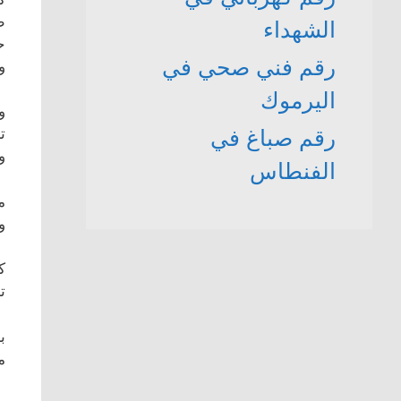
ط
الشهداء
ح
رقم فني صحي في
و
اليرموك
و
رقم صباغ في
ت
و
الفنطاس
م
و
ك
ت
ب
م