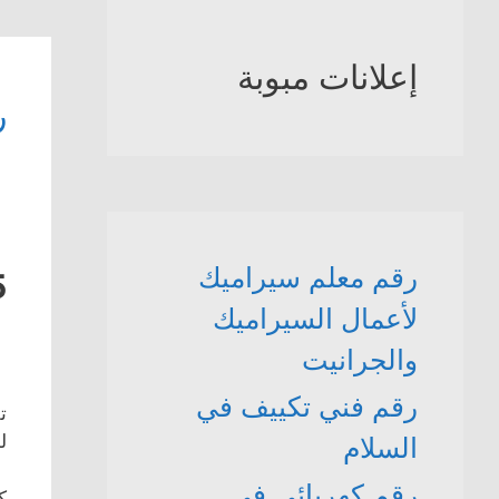
إعلانات مبوبة
ر
رقم معلم سيراميك
5
لأعمال السيراميك
والجرانيت
رقم فني تكييف في
ت
ل
السلام
رقم كهربائي في
ك