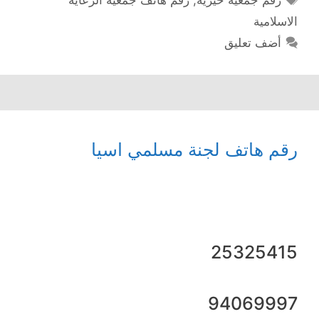
رقم جمعية خيرية
,
رقم هاتف جمعية الرعاية
الاسلامية
أضف تعليق
رقم هاتف لجنة مسلمي اسيا
25325415
94069997