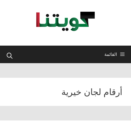
نتقل
لى
لمحتوى
القائمة
أرقام لجان خيرية