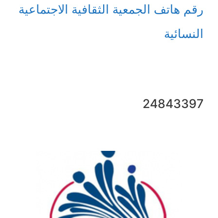
رقم هاتف الجمعية الثقافية الاجتماعية
النسائية
24843397